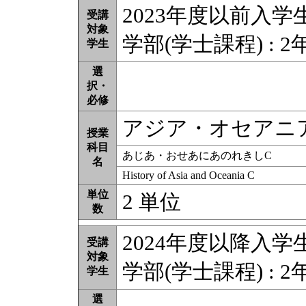
2023年度以前入学
受講
対象
学部(学士課程) : 2
学生
選
択・
必修
アジア・オセアニ
授業
科目
あじあ・おせあにあのれきしC
名
History of Asia and Oceania C
単位
2 単位
数
2024年度以降入学
受講
対象
学部(学士課程) : 2
学生
選