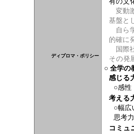
有の文
変動激
基盤と
自ら学
的確に
国際社
ディプロマ・ポリシー
その発
○ 全学
感じる
○感性
考える
○幅広
思考
コミュ