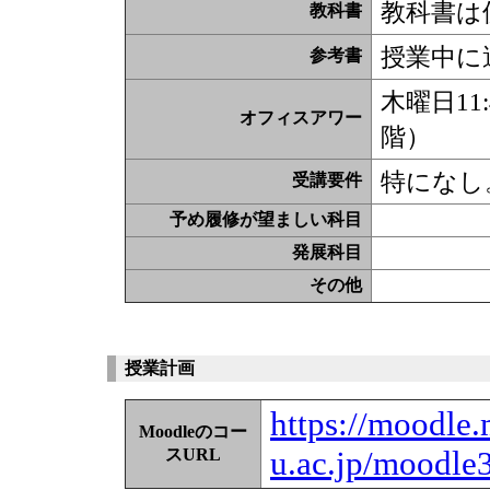
教科書は
教科書
授業中に
参考書
木曜日11
オフィスアワー
階）
特になし
受講要件
予め履修が望ましい科目
発展科目
その他
授業計画
https://moodle.
Moodleのコー
u.ac.jp/moodle
スURL