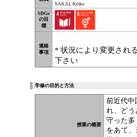
SAKAI, Keiko
SDGs
の目
標
連絡
* 状況により変更され
事項
下さい
学修の目的と方法
前近代中
れ、どう
守った多
授業の概要
をあて、