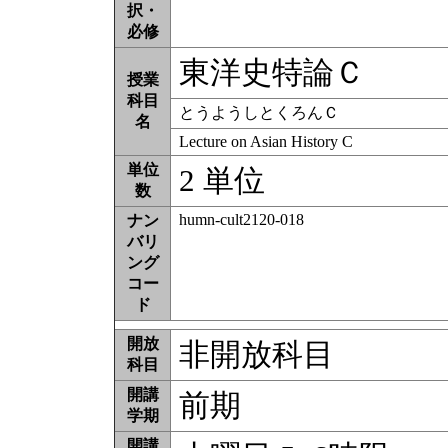
択・
必修
東洋史特論Ｃ
授業
科目
とうようしとくろんＣ
名
Lecture on Asian History C
単位
2 単位
数
humn-cult2120-018
ナン
バリ
ング
コー
ド
開放
非開放科目
科目
開講
前期
学期
開講