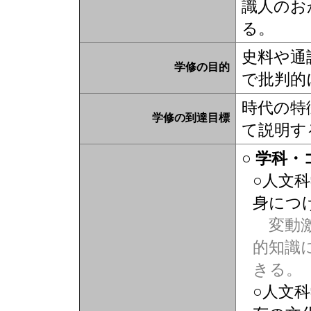
識人のお
る。
史料や通
学修の目的
で批判的
時代の特
学修の到達目標
て説明す
○ 学科
○人文
身につ
変動激
的知識
きる。
○人文