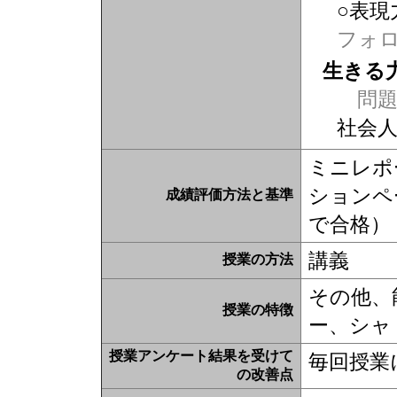
○表現
フォ
生きる
問題
社会
ミニレポ
ションペ
成績評価方法と基準
で合格）
講義
授業の方法
その他、
授業の特徴
ー、シャ
授業アンケート結果を受けて
毎回授業
の改善点