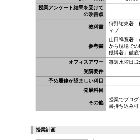
授業アンケート結果を受けて
の改善点
狩野祐東著、確
教科書
ィブ
山田祥寛著：改
参考書
から現場での
磯博著」徹底マ
オフィスアワー
毎週水曜日12
受講要件
予め履修が望ましい科目
発展科目
授業でプログ
その他
書持ち込み可
授業計画