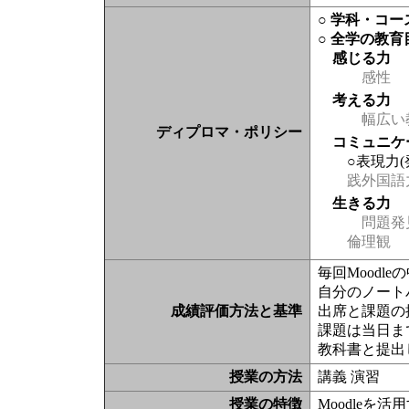
○ 学科・コ
○ 全学の教育
感じる力
感性
考える力
幅広い
ディプロマ・ポリシー
コミュニケ
○表現力
践外国語
生きる力
問題発
倫理観
毎回Moodl
自分のノート
成績評価方法と基準
出席と課題の
課題は当日ま
教科書と提出
授業の方法
講義 演習
授業の特徴
Moodleを活