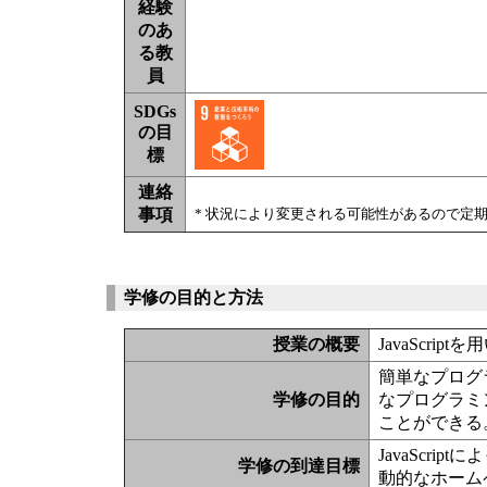
経験
のあ
る教
員
SDGs
の目
標
連絡
事項
* 状況により変更される可能性があるので定
学修の目的と方法
授業の概要
JavaScr
簡単なプログ
学修の目的
なプログラミ
ことができる
JavaScr
学修の到達目標
動的なホーム