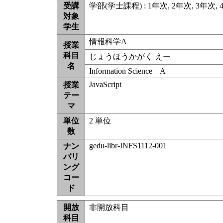
受講
学部(学士課程) : 1年次, 2年次, 3年次, 
対象
学生
情報科学A
授業
科目
じょうほうかがく えー
名
Information Science A
JavaScript
授業
テー
マ
単位
2 単位
数
gedu-libr-INFS1112-001
ナン
バリ
ング
コー
ド
開放
非開放科目
科目