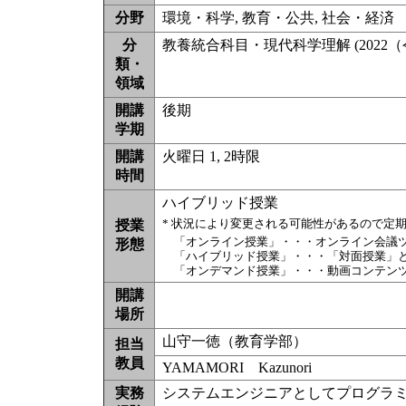
分野
環境・科学, 教育・公共, 社会・経済
分
教養統合科目・現代科学理解 (2022（
類・
領域
開講
後期
学期
開講
火曜日 1, 2時限
時間
ハイブリッド授業
* 状況により変更される可能性があるので定
授業
「オンライン授業」・・・オンライン会議
形態
「ハイブリッド授業」・・・「対面授業」
「オンデマンド授業」・・・動画コンテン
開講
場所
山守一徳（教育学部）
担当
教員
YAMAMORI Kazunori
実務
システムエンジニアとしてプログラ