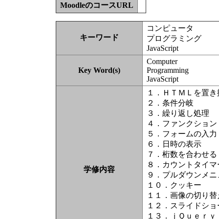
MoodleのコースURL
コンピュータ
キーワード
プログラミング
JavaScript
Computer
Key Word(s)
Programming
JavaScript
１．ＨＴＭＬを置き
２．条件分岐
３．繰り返し処理
４．ファンクション
５．フォームの入力
６．日時の表示
７．桁数を合わせる
８．カウントタイマ
学修内容
９．プルダウンメニ
１０．クッキー
１１．画像の切り替
１２．スライドショ
１３．ｊＱｕｅｒｙ