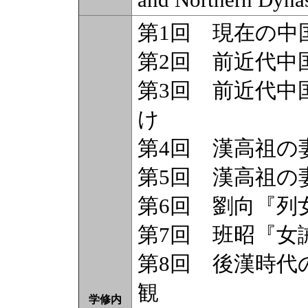
第1回 現在の中
第2回 前近代中
第3回 前近代中
け
第4回 漢高祖の
第5回 漢高祖の
第6回 劉向『列
第7回 班昭『女
第8回 後漢時代
観
学修内