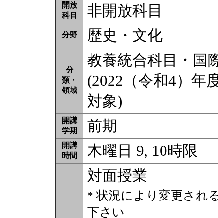
開放
非開放科目
科目
歴史・文化
分野
教養統合科目・国
分
(2022（令和4）年
類・
領域
対象)
開講
前期
学期
開講
木曜日 9, 10時限
時間
対面授業
* 状況により変更され
下さい