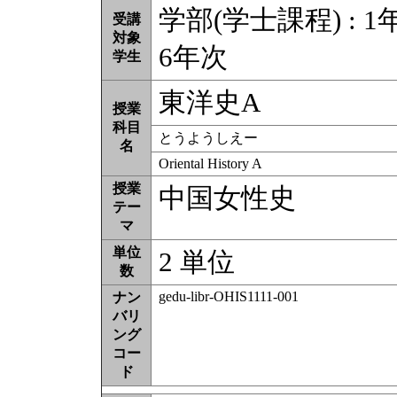
学部(学士課程) : 1年
受講
対象
6年次
学生
東洋史A
授業
科目
とうようしえー
名
Oriental History A
授業
中国女性史
テー
マ
単位
2 単位
数
gedu-libr-OHIS1111-001
ナン
バリ
ング
コー
ド