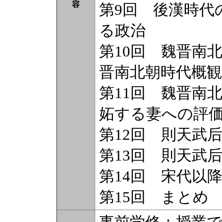
容
第9回 後漢時代
る政治
第10回 魏晋南
晋南北朝時代概観
第11回 魏晋南
妬する妻への評
第12回 則天武
第13回 則天武
第14回 宋代以
第15回 まとめ