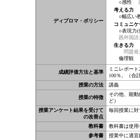
○感性
考える力
○幅広い
ディプロマ・ポリシー
コミュニケ
○表現力
践外国語
生きる力
問題発
倫理観
ミニレポート
成績評価方法と基準
100％。（合
授業の方法
講義
その他、能動
授業の特徴
ど）
授業アンケート結果を受けて
毎回授業に対
の改善点
教科書
教科書は使用
参考書
授業中に適宜