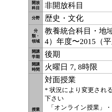
開放
非開放科目
科目
歴史・文化
分野
教養統合科目・地域理
分
類・
4）年度〜2015（
領域
開講
後期
学期
開講
火曜日 7, 8時限
時間
対面授業
* 状況により変更され
下さい
「オンライン授業」・
授業