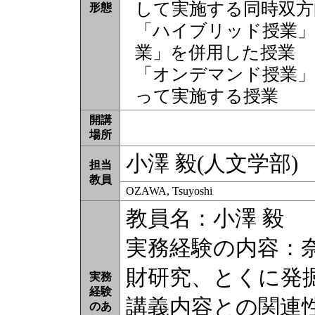
して実施する同時双方
形態
「ハイブリッド授業」
業」を併用した授業
「オンデマンド授業」
って実施する授業
開講
場所
小澤 毅(人文学部)
担当
教員
OZAWA, Tsuyoshi
教員名：小澤 毅
実務経験の内容：
財研究、とくに発
実務
経験
講義内容との関連
のあ