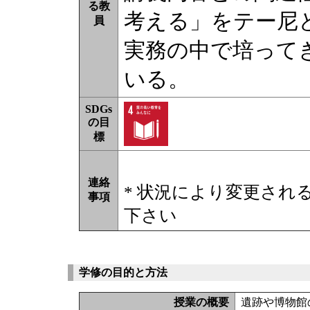
る教
考える」をテー尼
員
実務の中で培って
いる。
SDGs
の目
標
連絡
* 状況により変更され
事項
下さい
学修の目的と方法
授業の概要
遺跡や博物館