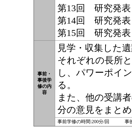
第13回 研究発
第14回 研究発
第15回 研究発
見学・収集した遺
それぞれの長所と
し、パワーポイ
事前・
事後学
る。
修の内
容
また、他の受講者
分の意見をまと
事前学修の時間:200分/回 事後