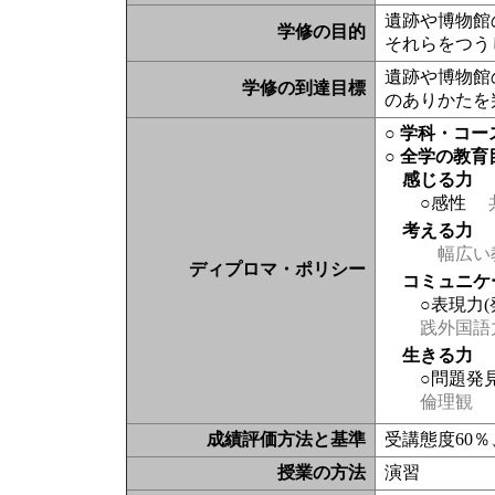
遺跡や博物館
学修の目的
それらをつう
遺跡や博物館
学修の到達目標
のありかたを
○ 学科・コ
○ 全学の教育
感じる力
○感性
考える力
幅広い
ディプロマ・ポリシー
コミュニケ
○表現力
践外国語
生きる力
○問題発
倫理観
成績評価方法と基準
受講態度60％
授業の方法
演習