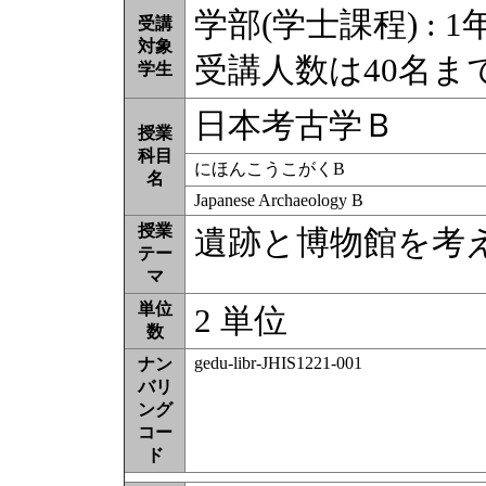
学部(学士課程) : 1年
受講
対象
受講人数は40名ま
学生
日本考古学Ｂ
授業
科目
にほんこうこがくB
名
Japanese Archaeology B
授業
遺跡と博物館を考
テー
マ
単位
2 単位
数
gedu-libr-JHIS1221-001
ナン
バリ
ング
コー
ド