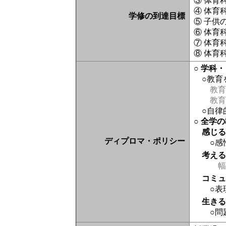
③ 体育
④ 体育
学修の到達目標
⑤ 子供
⑥ 体育
⑦ 体育
⑧ 体育
○ 学科
○教育
教育
教育
○自律
○ 全学
感じ
ディプロマ・ポリシー
○感
考え
幅
コミ
○表
生き
○問