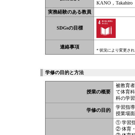
KANO，Takahiro
実務経験のある教員
SDGsの目標
連絡事項
* 状況により変更さ
学修の目的と方法
被教育
授業の概要
て体育
科の学
学習指
学修の目的
授業場
① 学習
② 体育