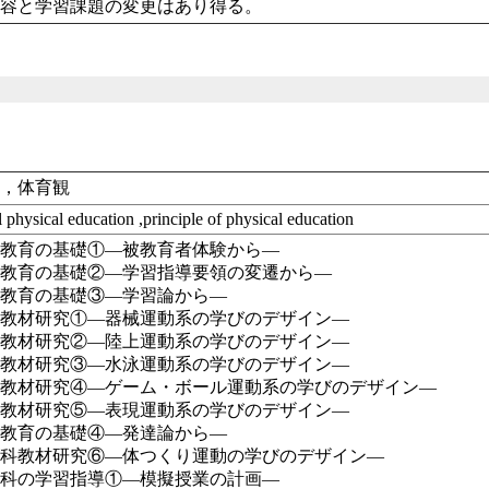
内容と学習課題の変更はあり得る。
業，体育観
 physical education ,principle of physical education
科教育の基礎①―被教育者体験から―
科教育の基礎②―学習指導要領の変遷から―
科教育の基礎③―学習論から―
科教材研究①―器械運動系の学びのデザイン―
科教材研究②―陸上運動系の学びのデザイン―
科教材研究③―水泳運動系の学びのデザイン―
科教材研究④―ゲーム・ボール運動系の学びのデザイン―
科教材研究⑤―表現運動系の学びのデザイン―
科教育の基礎④―発達論から―
育科教材研究⑥―体つくり運動の学びのデザイン―
育科の学習指導①―模擬授業の計画―