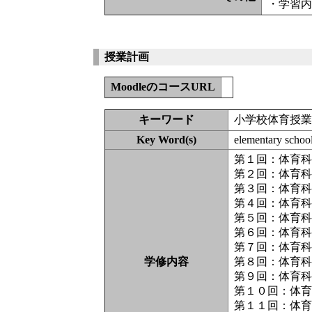
・学習
授業計画
MoodleのコースURL
キーワード
小学校体育授
Key Word(s)
elementary school
第１回：体育
第２回：体育
第３回：体育
第４回：体育
第５回：体育
第６回：体育
第７回：体育
学修内容
第８回：体育
第９回：体育
第１０回：体
第１１回：体