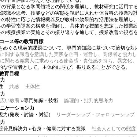
科の学習評価の考え方を理解している。
科の背景となる学問領域との関係を理解し、教材研究に活用す
の認識や思考、技能などの実態を視野に入れた体育科の授業設
科の特性に応じた情報機器及び教材の効果的な活用法を理解し
科の学習指導案の構成を理解し、具体的な授業を想定した授業
科の模擬授業の実施とその振り返りを通して、授業改善の視点
・コース等の教育目標
をめぐる現実的課題について、専門的知識に基づいて適切な対
に関する課題を意識した実践を企画・運営し、関係者と協力し
に関わる職業人に求められる使命感・責任感を持ち、異文化、
的な学習者として、主体的に学び、振り返ることができる。
の教育目標
る力
性
共感
主体性
る力
広い教養
○専門知識・技術
論理的・批判的思考力
ュニケーション力
現力(発表・討論・対話)
リーダーシップ・フォロワーシップ
る力
題発見解決力
○心身・健康に対する意識
社会人としての態度