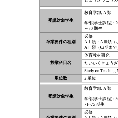
教育学部, A 類
受講対象学生
学部(学士課程) : 2
～70 期生
必修
卒業要件の種別
AⅠ類・AⅢ類（
AⅡ類（62期ま
体育教材研究
授業科目名
たいいくきょう
Study on Teaching M
単位数
2 単位
教育学部, A 類
受講対象学生
学部(学士課程) : 
71~75 期生
必修
卒業要件の種別
AⅠ類・AⅢ類（