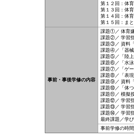
第１２回：体
第１３回：体
第１４回：体
第１５回：ま
課題①／ 体育
課題②／ 学習
課題③／ 資料
課題④／「器
課題⑤／「陸
課題⑥／「水
課題⑦／「ゲ
課題⑧／「表
事前・事後学修の内容
課題⑨／ 資料
課題⑩／「体
課題⑪／ 模擬
課題⑫／ 学習
課題⑬／ 学習
課題⑭／ 学習
最終課題／学
事前学修の時間: