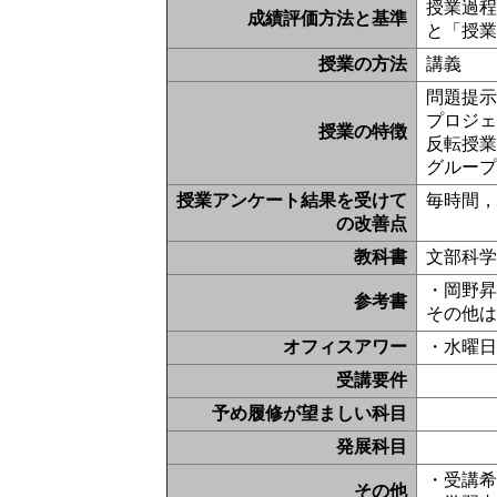
授業過
成績評価方法と基準
と「授
授業の方法
講義
問題提示
プロジェ
授業の特徴
反転授
グルー
授業アンケート結果を受けて
毎時間
の改善点
教科書
文部科学
・岡野昇
参考書
その他
オフィスアワー
・水曜日
受講要件
予め履修が望ましい科目
発展科目
・受講希
その他