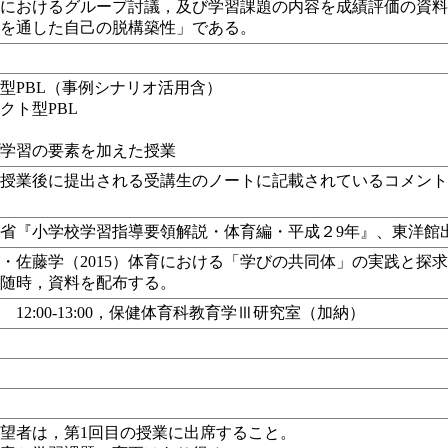
程におけるグループ討議，及び学習課題の内容を成績評価の資
業を通した自己の脱構築性」である。
型PBL（事例シナリオ活用含）
クト型PBL
業
プ学習の要素を加えた授業
，授業後に提出される受講生のノートに記載されているコメン
省『小学校学習指導要領解説・体育編・平成２9年』、東洋館
・佐藤学（2015）体育における「学びの共同体」の実践と探
は随時，資料を配布する。
 12:00-13:00，保健体育科教育学Ⅲ研究室（加納）
望者は，第1回目の授業に出席すること。