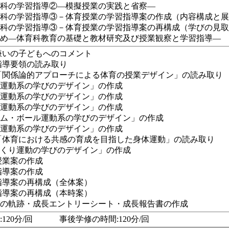
育科の学習指導②―模擬授業の実践と省察―
育科の学習指導③－体育授業の学習指導案の作成（内容構成と
育科の学習指導③－体育授業の学習指導案の再構成（学びの見
とめ―体育科教育の基礎と教材研究及び授業観察と学習指導―
嫌いの子どもへのコメント
指導要領の読み取り
「関係論的アプローチによる体育の授業デザイン」の読み取り
械運動系の学びのデザイン」の作成
上運動系の学びのデザイン」の作成
泳運動系の学びのデザイン」の作成
ーム・ボール運動系の学びのデザイン」の作成
現運動系の学びのデザイン」の作成
「体育における共感の育成を目指した身体運動」の読み取り
つくり運動の学びのデザイン」の作成
授業案の作成
指導案の作成
指導案の再構成（全体案）
指導案の再構成（本時案）
びの軌跡・成長エントリーシート・成長報告書の作成
120分/回 事後学修の時間:120分/回