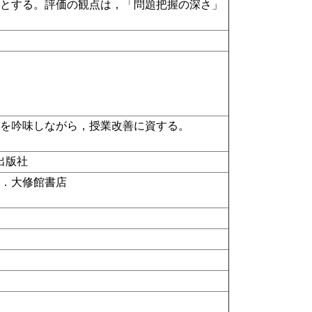
料とする。評価の観点は，「問題把握の深さ」
トを吟味しながら，授業改善に資する。
出版社
求．大修館書店