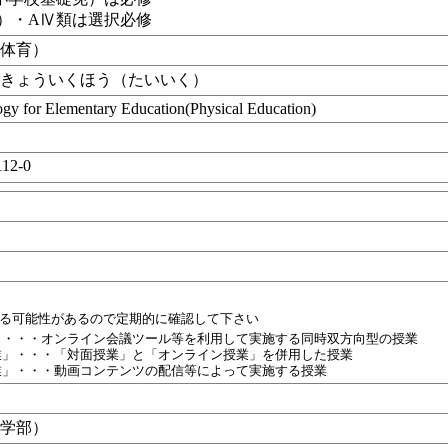
で）・AⅣ類は選択必修
（体育）
かきょういくほう（たいいく）
gy for Elementary Education(Physical Education)
12-0
目
れる可能性があるので定期的に確認して下さい
」・・・オンライン会議ツール等を利用して実施する同時双方向型の授業
業」・・・「対面授業」と「オンライン授業」を併用した授業
業」・・・動画コンテンツの配信等によって実施する授業
育学部）