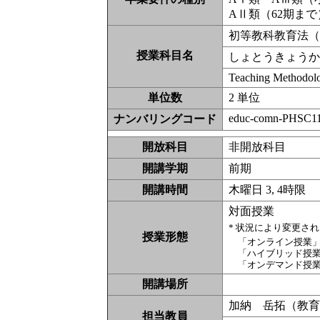
AⅡ類（62期ま
初等教科教育法
授業科目名
しょとうきょう
Teaching Methodolo
単位数
2 単位
educ-comn-PHSC11
ナンバリングコード
開放科目
非開放科
開講学期
前期
開講時間
木曜日 3, 4時限
対面授業
* 状況により変更さ
授業形態
「オンライン授業
「ハイブリッド授
「オンデマンド授
開講場所
加納 岳拓（教
担当教員