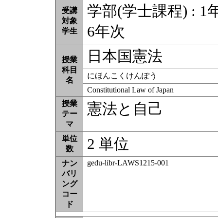
学部(学士課程) : 1年
受講
対象
6年次
学生
日本国憲法
授業
科目
にほんこくけんぽう
名
Constitutional Law of Japan
授業
憲法と自己
テー
マ
単位
2 単位
数
gedu-libr-LAWS1215-001
ナン
バリ
ング
コー
ド