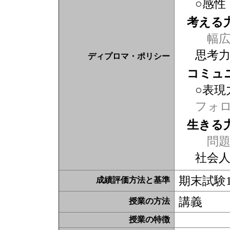
○感性
考える
幅広
思考
ディプロマ・ポリシー
コミュ
○表現
フォ
生きる
問題
社会
期末試験1
成績評価方法と基準
講義
授業の方法
授業の特徴