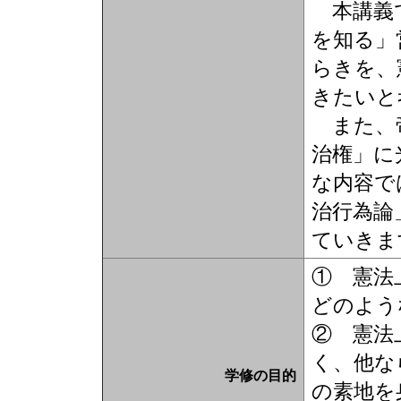
本講義で
を知る」
らきを、
きたいと
また、帝
治権」に
な内容で
治行為論
ていきま
① 憲法
どのよう
② 憲法
く、他な
学修の目的
の素地を