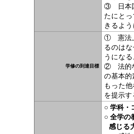
③ 日本
たにとっ
きるよう
① 憲法
るのはな
うになる
② 法的
学修の到達目標
の基本的
もった他
を提示す
○ 学科
○ 全学
感じる