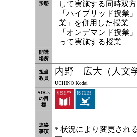
して実施する同時双方
形態
「ハイブリッド授業」
業」を併用した授業
「オンデマンド授業」
って実施する授業
開講
場所
内野 広大（人文
担当
教員
UCHINO Kodai
SDGs
の目
標
連絡
* 状況により変更され
事項