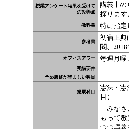
講義中の
授業アンケート結果を受けて
の改善点
探ります
特に指定
教科書
初宿正典
参考書
閣、201
毎週月曜日
オフィスアワー
受講要件
予め履修が望ましい科目
憲法・憲
発展科目
目）
みなさん
もって教
つつ講義