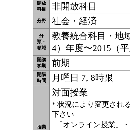
開放
非開放科目
科目
社会・経済
分野
教養統合科目・地域理
分
類・
4）年度〜2015（
領域
開講
前期
学期
開講
月曜日 7, 8時限
時間
対面授業
* 状況により変更され
下さい
「オンライン授業」・
授業