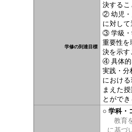
決するこ
② 幼児
に対して
③ 学級
重要性を
学修の到達目標
決を示す
④ 具体
実践・分
における
まえた授
とがで
○ 学科
教育を
に基づ