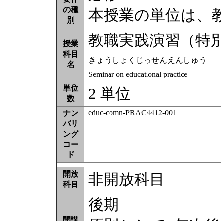
の種
本授業の単位は、
別
教職実践演習（特
授業
科目
きょうしょくじっせんえんしゅう
名
Seminar on educational practice
単位
2 単位
数
educ-comn-PRAC4412-001
ナン
バリ
ング
コー
ド
開放
非開放科目
科目
後期
開講