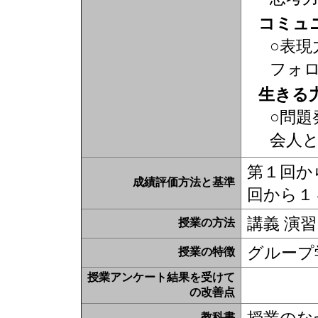
コミュ
○表現
フォ
生きる
○問題
会人
第１回か
成績評価方法と基準
回から１
講義 演習
授業の方法
グループ
授業の特徴
授業アンケート結果を受けて
の改善点
教科書