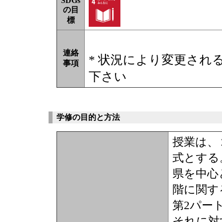
SDGs
の目
標
連絡
* 状況により変更され
事項
下さい
学修の目的と方法
授業は、
式とする
県を中心
階に関す
第2パー
それに対