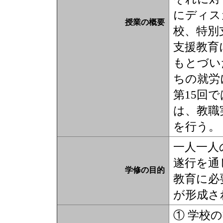
にディス
授業の概要
校、特別
支援教育
もとづい
ちの就労
第15回
は、教職
を行う。
一人一人
遂行を通
学修の目的
教育に必
が形成さ
① 学校