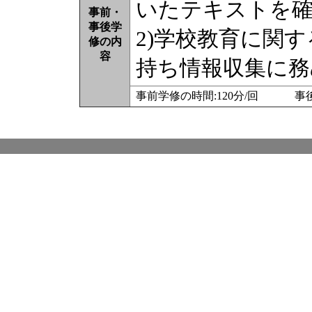
いたテキストを
事前・
事後学
2)学校教育に関
修の内
容
持ち情報収集に務
事前学修の時間:120分/回 事後学