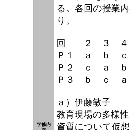
る。各回の授業内
り。
回 ２ ３ ４
Ｐ１ ａ ｂ ｃ
Ｐ２ ｃ ａ ｂ
Ｐ３ ｂ ｃ ａ
ａ）伊藤敏子
教育現場の多様性
資質について仮想
学修内