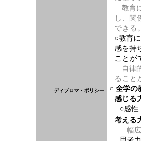
教育に
し、関
できる
○教育
感を持
ことが
自律的
ること
○ 全学
ディプロマ・ポリシー
感じる
○感性
考える
幅広
思考