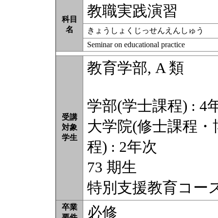
教職実践演習
科目
名
きょうしょくじっせんえんしゅう
Seminar on educational practice
教育学部, A 類
学部(学士課程) : 4
受講
大学院(修士課程
対象
学生
程) : 2年次
73 期生
特別支援教育コー
卒業
必修
要件