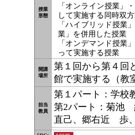
「オンライン授業」・
授業
して実施する同時双方
形態
「ハイブリッド授業」
業」を併用した授業
「オンデマンド授業」
って実施する授業
第１回から第４回
開講
場所
館で実施する（教
第１パート：学校
第2パート：菊池
担当
教員
直己、郷右近 歩