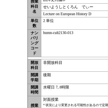
授業
科目
せいようしとくろん でぃー
名
Lecture on European History D
単位
2 単位
数
humn-cult2130-013
ナン
バリ
ング
コー
ド
開放
非開放科目
科目
開講
後期
学期
開講
水曜日 7, 8時限
時間
対面授業
* 状況により変更される可能性があるので定
授業