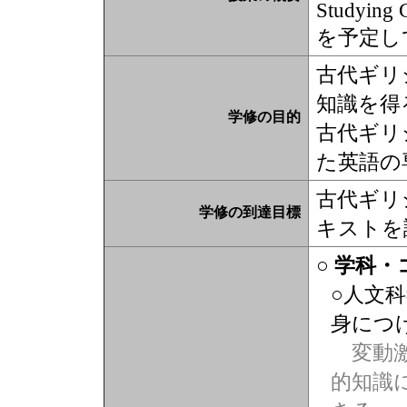
Studying G
を予定し
古代ギリ
知識を得
学修の目的
古代ギリ
た英語の
古代ギリ
学修の到達目標
キストを
○ 学科
○人文
身につ
変動激
的知識