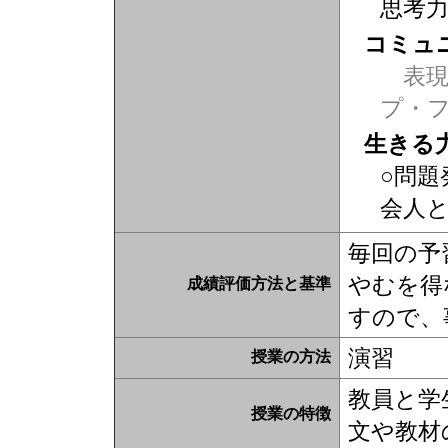
思考
コミュ
表現力
プ・
生きる
○問題
会人
毎回の予
やむを得
成績評価方法と基準
すので、
演習
授業の方法
教員と学
授業の特徴
文や教材