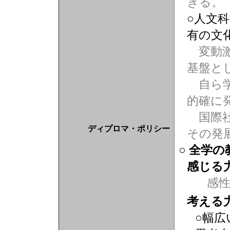
きる。
○人文
有の文
変動激
基盤と
自ら学
的確に
国際社
ディプロマ・ポリシー
その発
○ 全学
感じる
感
考える
○幅広