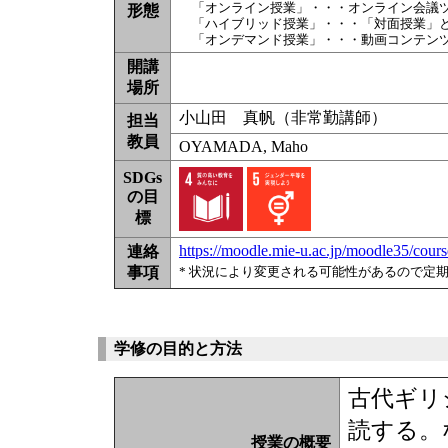
「オンライン授業」・・・オンライン会議
形態
「ハイブリッド授業」・・・「対面授業」
「オンデマンド授業」・・・動画コンテン
開講
場所
小山田 真帆（非常勤講師）
担当
教員
OYAMADA, Maho
SDGs
の目
標
https://moodle.mie-u.ac.jp/moodle35/cou
連絡
事項
* 状況により変更される可能性があるので定
学修の目的と方法
古代ギリ
読する。な
授業の概要