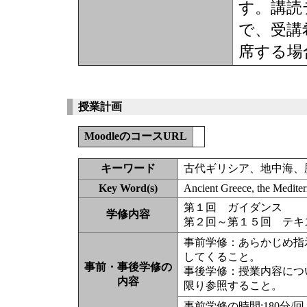
す。講読
で、受講
席する場
授業計画
MoodleのコースURL
キーワード
古代ギリシア、地中海、
Key Word(s)
Ancient Greece, the Mediter
第１回 ガイダンス
学修内容
第２回～第１５回 テキ
事前学修：あらかじめ指
してくること。
事前・事後学修の
事後学修：授業内容につ
内容
限り参照すること。
事前学修の時間:180分