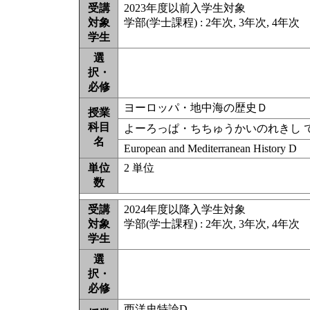
受講
2023年度以前入学生対象
対象
学部(学士課程) : 2年次, 3年次, 4年次
学生
選
択・
必修
ヨーロッパ・地中海の歴史Ｄ
授業
科目
よーろっぱ・ちちゅうかいのれきし 
名
European and Mediterranean History D
単位
2 単位
数
受講
2024年度以降入学生対象
対象
学部(学士課程) : 2年次, 3年次, 4年次
学生
選
択・
必修
西洋史特論D