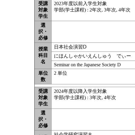
受講
2023年度以前入学生対象
対象
学部(学士課程) : 2年次, 3年次, 4年次
学生
選
択・
必修
日本社会演習Ⅾ
授業
科目
にほんしゃかいえんしゅう でぃー
名
Seminar on the Japanese Society D
単位
2 単位
数
受講
2024年度以降入学生対象
対象
学部(学士課程) : 3年次, 4年次
学生
選
択・
必修
社会学研究演習Ｂ