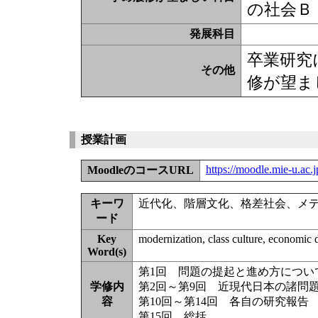
の社会Ｂ
発展科目
卒業研究
その他
修が望ま
授業計画
https://moodle.mie-u.ac
MoodleのコースURL
キーワ
近代化、階層文化、格差社会、メ
ード
Key
modernization, class culture, economic d
Word(s)
第1回 問題の提起と進め方につい
学修内
第2回～第9回 近現代日本の諸問
容
第10回～第14回 各自の研究報告
第15回 総括