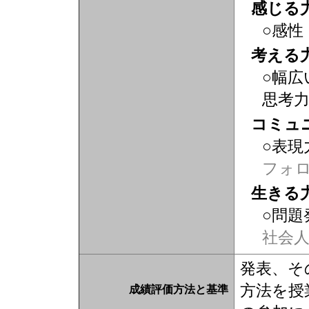
感じる
○感性
考える
○幅広
思考
コミュ
○表現
フォ
生きる
○問題
社会
発表、そ
方法を授
成績評価方法と基準