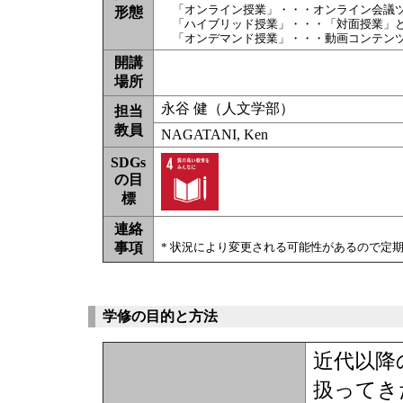
「オンライン授業」・・・オンライン会議
形態
「ハイブリッド授業」・・・「対面授業」
「オンデマンド授業」・・・動画コンテン
開講
場所
永谷 健（人文学部）
担当
教員
NAGATANI, Ken
SDGs
の目
標
連絡
事項
* 状況により変更される可能性があるので定
学修の目的と方法
近代以降
扱ってき