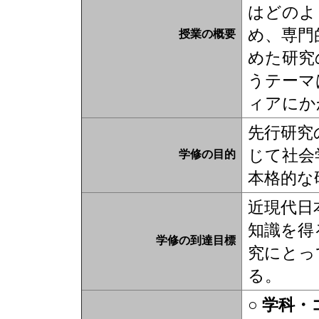
はどのよ
め、専門
授業の概要
めた研究
うテーマ
ィアにか
先行研究
じて社会
学修の目的
本格的な
近現代日
知識を得
学修の到達目標
究にとっ
る。
○ 学科