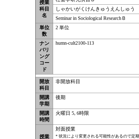
授業
科目
しゃかいがくけんきゅうえんしゅう
名
Seminar in Sociological ResearchＢ
単位
2 単位
数
humn-cult2100-113
ナン
バリ
ング
コー
ド
開放
非開放科目
科目
開講
後期
学期
開講
火曜日 5, 6時限
時間
対面授業
* 状況により変更される可能性があるので定
授業