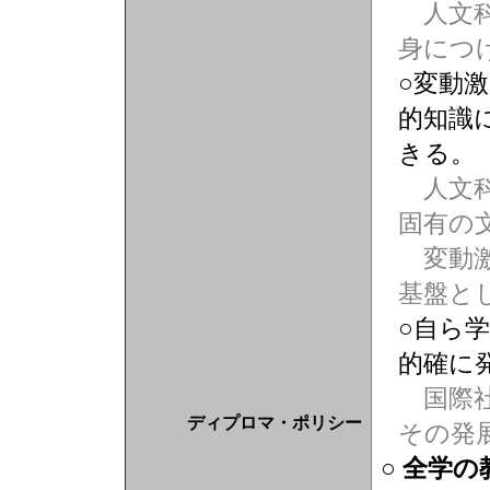
人文科
身につ
○変動
的知識
きる。
人文科
固有の
変動激
基盤と
○自ら
的確に
国際社
ディプロマ・ポリシー
その発
○ 全学