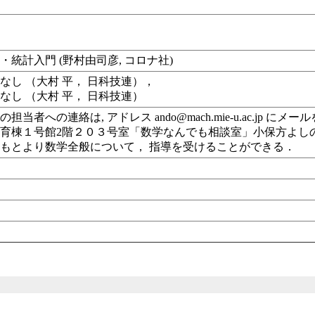
・統計入門 (野村由司彦, コロナ社)
なし （大村 平， 日科技連），
なし （大村 平， 日科技連）
担当者への連絡は, アドレス ando@mach.mie-u.ac.jp に
育棟１号館2階２０３号室「数学なんでも相談室」小保方よし
もとより数学全般について， 指導を受けることができる．