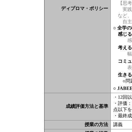
【思
ディプロマ・ポリシー
実践
など、
自主
○ 全学
感じ
感
考え
幅
コミ
表現
生き
○問
○ JAB
・12回
・評価：
成績評価方法と基準
点以下を
・最終
授業の方法
講義