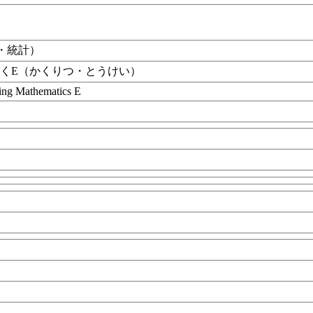
・統計）
くE（かくりつ・とうけい）
ing Mathematics E
目
業