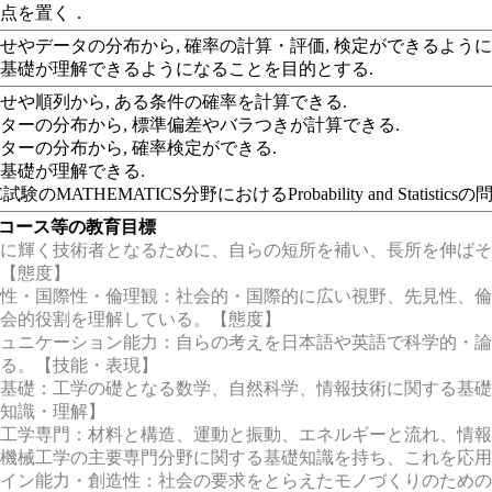
重点を置く．
せやデータの分布から, 確率の計算・評価, 検定ができるように
基礎が理解できるようになることを目的とする.
せや順列から, ある条件の確率を計算できる.
ターの分布から, 標準偏差やバラつきが計算できる.
ターの分布から, 確率検定ができる.
基礎が理解できる.
験のMATHEMATICS分野におけるProbability and Statisti
・コース等の教育目標
に輝く技術者となるために、自らの短所を補い、長所を伸ばそ
】【態度】
性・国際性・倫理観：社会的・国際的に広い視野、先見性、倫
社会的役割を理解している。【態度】
ュニケーション能力：自らの考えを日本語や英語で科学的・論
きる。【技能・表現】
基礎：工学の礎となる数学、自然科学、情報技術に関する基礎
【知識・理解】
工学専門：材料と構造、運動と振動、エネルギーと流れ、情報
の機械工学の主要専門分野に関する基礎知識を持ち、これを応
イン能力・創造性：社会の要求をとらえたモノづくりのための