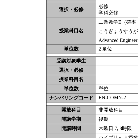
必修
選択・必修
学科必修
工業数学E（確率
授業科目名
こうぎょうすうが
Advanced Engineer
単位数
2 単位
受講対象学生
選択・必修
授業科目名
単位数
単位
EN-COMN-2
ナンバリングコード
開放科目
非開放科
開講学期
後期
開講時間
木曜日 7, 8時限
ハイブリッド授