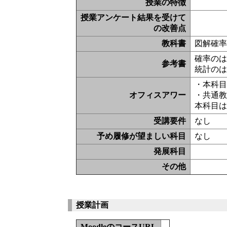
授業の特徴
授業アンケート結果を受けて
の改善点
教科書
図解確率
確率のは
参考書
統計のは
・本科目の
オフィスアワー
・共通教
本科目は
受講要件
なし
予め履修が望ましい科目
なし
発展科目
その他
授業計画
MoodleのコースURL