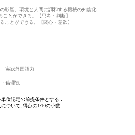
の影響、環境と人間に調和する機械の知能化
することができる。【思考・判断】
ることができる。【関心・意欲】
実践外国語力
・倫理観
を単位認定の前提条件とする．
について, 得点の1/10の小数