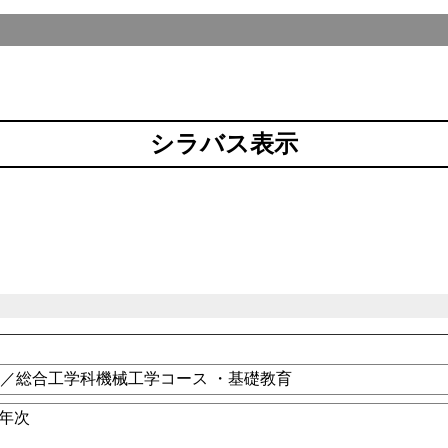
シラバス表示
／総合工学科機械工学コース ・基礎教育
2年次
科