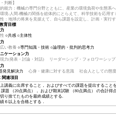
考・判断】
的能力：機械の専門分野とともに、産業の環境負荷や生態系へ
環境-人間-機械の関係を総体的にとらえて、科学技術を応用
性：地球の将来を見据えて、自ら課題を設定し、計画・実行す
の教育目標
る力
性
○共感
○主体性
る力
広い教養
○専門知識・技術
○論理的・批判的思考力
ュニケーション力
力(発表・討論・対話)
リーダーシップ・フォロワーシップ
る力
題発見解決力
心身・健康に対する意識
社会人としての態度
EE 関連項目
以上講義に出席すること， およびすべての課題を提出すること
 課題 （20点満点）， および期末試験 （80点満点） の合計得点
切り捨てたものを最終成績とする.
成績６以上を合格とする．