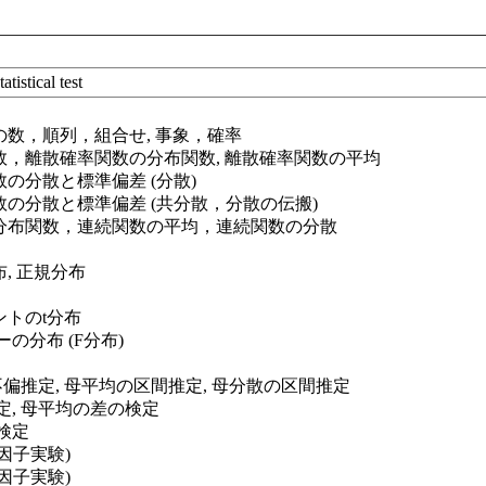
tatistical test
合の数，順列，組合せ, 事象，確率
関数，離散確率関数の分布関数, 離散確率関数の平均
関数の分散と標準偏差 (分散)
関数の分散と標準偏差 (共分散，分散の伝搬)
数の分布関数，連続関数の平均，連続関数の分散
布, 正規分布
ントのt分布
ーの分布 (F分布)
, 不偏推定, 母平均の区間推定, 母分散の区間推定
検定, 母平均の差の検定
の検定
1因子実験)
2因子実験)