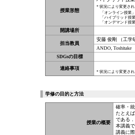
* 状況により変更さ
授業形態
「オンライン授業
「ハイブリッド授
「オンデマンド授
開講場所
安藤 俊剛 （工
担当教員
ANDO, Toshitake
SDGsの目標
連絡事項
* 状況により変更さ
学修の目的と方法
確率・統
たとえば
である
授業の概要
本講義で
講義に際