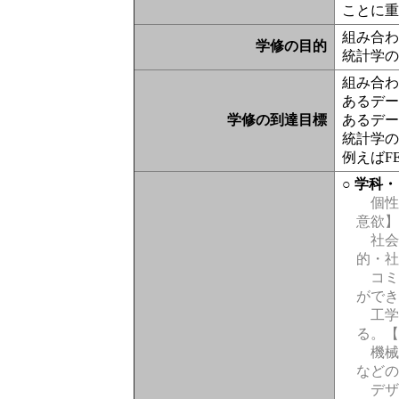
ことに
組み合わ
学修の目的
統計学の
組み合わ
あるデー
学修の到達目標
あるデー
統計学の
例えばFE試
○ 学科
個性
意欲
社会
的・
コミ
がで
工学
る。
機械
など
デザ