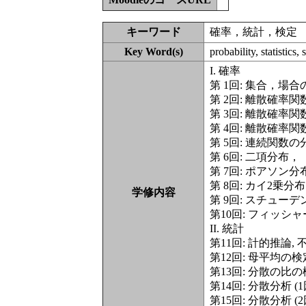
キーワード
確率，統計，検定
Key Word(s)
probability, statistics, s
I. 確率
第 1回: 集合，場
第 2回: 離散確率
第 3回: 離散確率
第 4回: 離散確率
第 5回: 連続関
第 6回: 二項分布，
第 7回: ポアソン分
第 8回: カイ2乗分布
学修内容
第 9回: スチューデ
第10回: フィッシャ
II. 統計
第11回: 計的推論
第12回: 母平均の
第13回: 分散の比
第14回: 分散分析 (
第15回: 分散分析 (