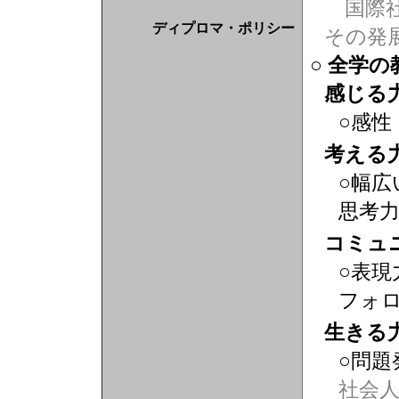
国際社
ディプロマ・ポリシー
その発
○ 全学
感じる
○感性
考える
○幅広
思考
コミュ
○表現
フォ
生きる
○問題
社会