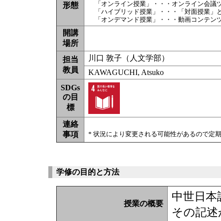
「オンライン授業」・・・オンライン会議
形態
「ハイブリッド授業」・・・「対面授業」
「オンデマンド授業」・・・動画コンテン
開講
場所
川口 敦子（人文学部）
担当
教員
KAWAGUCHI, Atsuko
SDGs
の目
標
連絡
事項
* 状況により変更される可能性があるので定
学修の目的と方法
中世日本
授業の概要
その記述