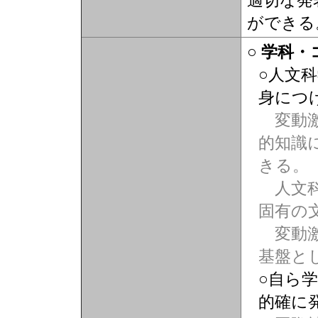
適切な発
ができる
○ 学科
○人文
身につ
変動激
的知識
きる。
人文科
固有の
変動激
基盤と
○自ら
的確に