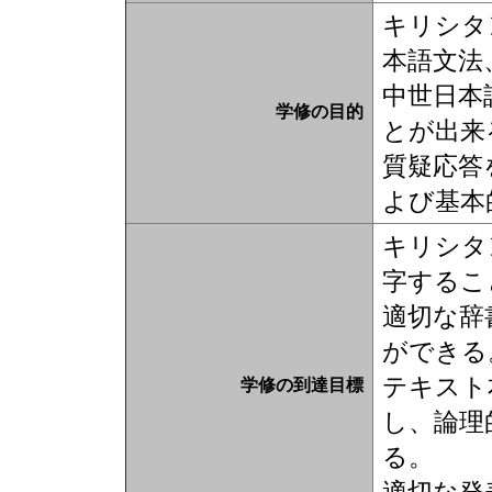
キリシタ
本語文法
中世日本
学修の目的
とが出来
質疑応答
よび基本
キリシタ
字するこ
適切な辞
ができる
テキスト
学修の到達目標
し、論理
る。