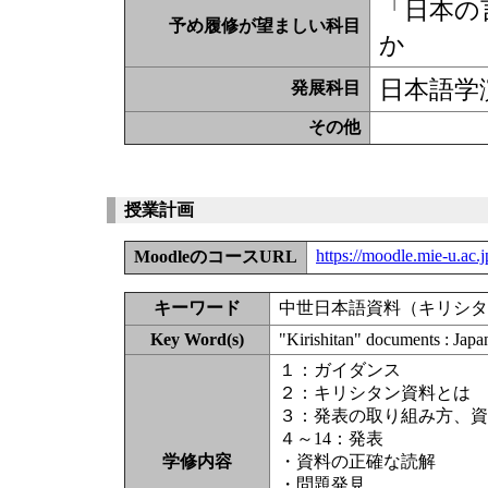
「日本の
予め履修が望ましい科目
か
日本語学
発展科目
その他
授業計画
https://moodle.mie-u.ac
MoodleのコースURL
キーワード
中世日本語資料（キリシタ
Key Word(s)
"Kirishitan" documents : Japa
１：ガイダンス
２：キリシタン資料とは
３：発表の取り組み方、資
４～14：発表
学修内容
・資料の正確な読解
・問題発見