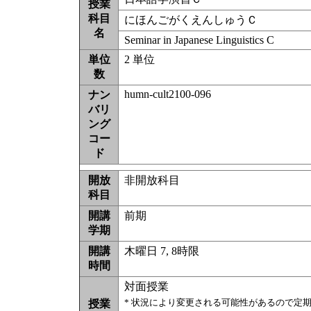
授業
科目
にほんごがくえんしゅうＣ
名
Seminar in Japanese Linguistics C
単位
2 単位
数
humn-cult2100-096
ナン
バリ
ング
コー
ド
開放
非開放科目
科目
開講
前期
学期
開講
木曜日 7, 8時限
時間
対面授業
* 状況により変更される可能性があるので定
授業