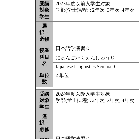
受講
2023年度以前入学生対象
対象
学部(学士課程) : 2年次, 3年次, 4年次
学生
選
択・
必修
日本語学演習Ｃ
授業
科目
にほんごがくえんしゅうＣ
名
Japanese Linguistics Seminar C
単位
2 単位
数
受講
2024年度以降入学生対象
対象
学部(学士課程) : 2年次, 3年次, 4年次
学生
選
択・
必修
日本語学演習Ｃ