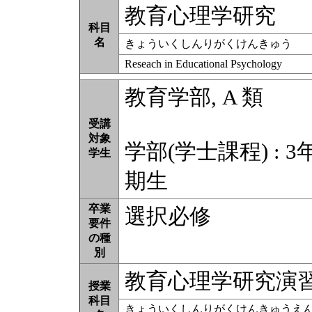
教育心理学研究
科目
名
きょういくしんりがくけんきゅう
Reseach in Educational Psychology
教育学部, A 類
受講
対象
学部(学士課程) : 3
学生
期生
卒業
選択必修
要件
の種
別
教育心理学研究演
授業
科目
きょういくしんりがくけんきゅうえ