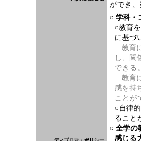
ができ、
○ 学科
○教育
に基づ
教育に
し、関
できる
教育に
感を持
ことが
○自律
ること
○ 全学
感じる
ディプロマ・ポリシー