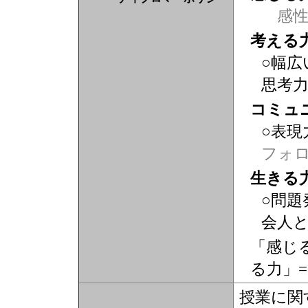
感
考える
○幅広
思考
コミュ
○表現
フォ
生きる
○問題
会人
「感じる
る力」=
授業に関