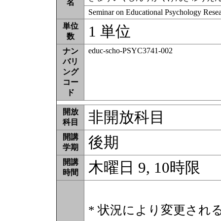
名
Seminar on Educational Psychology Resea
単位
1 単位
数
educ-scho-PSYC3741-002
ナン
バリ
ング
コー
ド
開放
非開放科目
科目
開講
後期
学期
開講
木曜日 9, 10時限
時間
* 状況により変更され