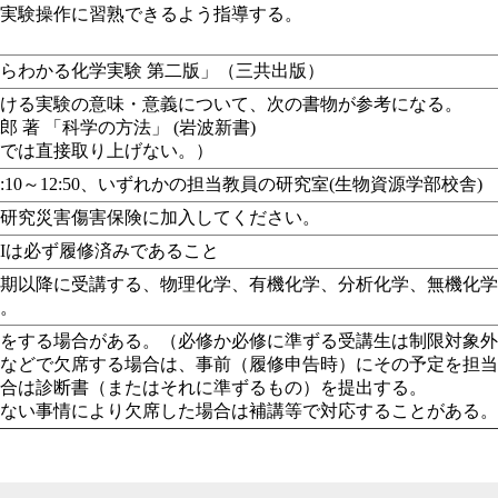
な実験操作に習熟できるよう指導する。
らわかる化学実験 第二版」（三共出版）
おける実験の意味・意義について、次の書物が参考になる。
郎 著 「科学の方法」 (岩波新書)
験では直接取り上げない。）
2:10～12:50、いずれかの担当教員の研究室(生物資源学部校舎)
育研究災害傷害保険に加入してください。
Iは必ず履修済みであること
後期以降に受講する、物理化学、有機化学、分析化学、無機化
験。
限をする場合がある。（必修か必修に準ずる受講生は制限対象
習などで欠席する場合は、事前（履修申告時）にその予定を担
場合は診断書（またはそれに準ずるもの）を提出する。
得ない事情により欠席した場合は補講等で対応することがある