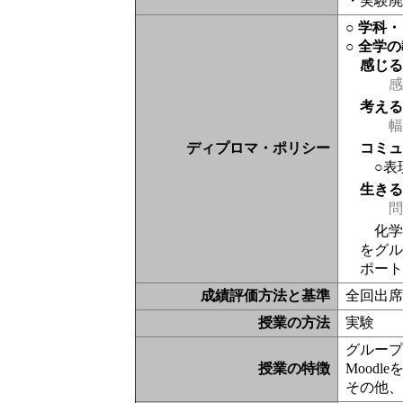
・実験
○ 学科
○ 全学
感じ
感
考え
幅
ディプロマ・ポリシー
コミ
○表
生き
問
化学
をグ
ポー
成績評価方法と基準
全回出席
授業の方法
実験
グルー
授業の特徴
Moodl
その他