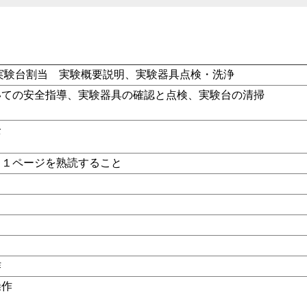
実験台割当 実験概要説明、実験器具点検・洗浄
いての安全指導、実験器具の確認と点検、実験台の清掃
全
１１ページを熟読すること
作
操作