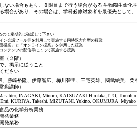
しない場合もあり、８限目まで行う場合がある 生物圏生命化
る場合があり、その場合は、学科必修対象者を最優先として、
あるので定期的に確認して下さい
イン会議ツール等を利用して実施する同時双方向型の授業
面授業」と「オンライン授業」を併用した授業
コンテンツの配信等によって実施する授業
室（２階）
で、掲示に従うこと
ください
穣、勝崎裕隆、伊藤智広、梅川碧里、三宅英雄、國武絵美、栗谷
常勤講師）
Masahiro, INAGAKI, Minoru, KATSUZAKI Hirotaka, ITO, Tomohi
 Emi, KURIYA, Takeshi, MIZUTANI, Yukino, OKUMURA, Miyako
食品の化学分析業務
開発業務
開発業務