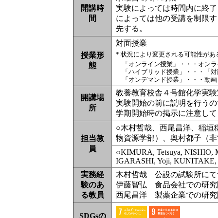
開講時
実験によっては時間内に終了
間
によっては他の受講を制限す
先する。
対面授業
* 状況により変更される可能性が
授業形
「オンライン授業」・・・オンラ
態
「ハイブリッド授業」・・・「対
「オンデマンド授業」・・・動画
教養教育校舎４号館化学実験
開講場
実験開始の前に説明を行うの
所
学期開始時の掲示に注意して
○木村哲哉、西尾昌洋、稲垣
物資源学部）、奥村都子（非
担当教
員
○KIMURA, Tetsuya, NISHIO, 
IGARASHI, Yoji, KUNITAKE,
実務経
木村哲哉 公設の試験所にて
験のあ
伊藤智弘 食品会社での研究
る教員
西尾昌洋 製薬企業での研究
SDGsの