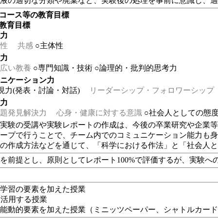
廃液の適切な分類や廃棄など、実験後の処理を事前に意識し、
・コース等の教育目標
の教育目標
る力
性
共感
○主体性
る力
広い教養
○専門知識・技術
○論理的・批判的思考力
ュニケーション力
現力(発表・討論・対話)
リーダーシップ・フォロワーシップ
る力
題発見解決力
心身・健康に対する意識
○社会人としての態
実験の受講や実験レポートの作成は、今後の卒業研究や企業等で
ループで行うことで、チーム内でのコミュニケーション能力も
トの作成方法などを通じて、「科学における作法」と「社会人
を前提とし、原則としてレポート100%で評価するが、実験へ
プ学習の要素を加えた授業
eを活用する授業
、能動的要素を加えた授業（
ミニッツペーパー、シャトルカー