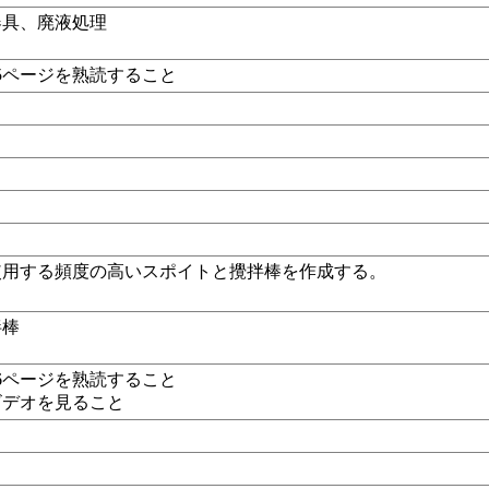
器具、廃液処理
25ページを熟読すること
使用する頻度の高いスポイトと攪拌棒を作成する。
拌棒
36ページを熟読すること
ビデオを見ること