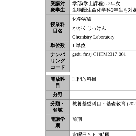
受講対
学部(学士課程) : 2年次
象学生
生物圏生命化学科2年生を対
化学実験
授業科
かがくじっけん
目名
Chemistry Laboratory
単位数
1 単位
gedu-fmaj-CHEM2317-001
ナンバ
リング
コード
開放科
非開放科目
目
分野
分類・
教養基盤科目・基礎教育 (20
領域
開講学
前期
期
水曜日 5, 6, 7時限