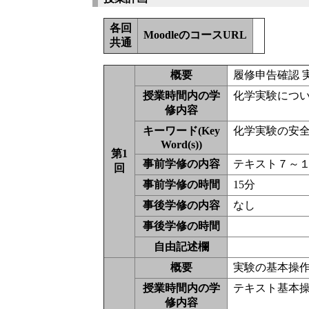
各回
MoodleのコースURL
共通
概要
履修申告確認 
授業時間内の学
化学実験につ
修内容
キーワード(Key
化学実験の安
Word(s))
第1
事前学修の内容
テキスト７～
回
事前学修の時間
15分
事後学修の内容
なし
事後学修の時間
自由記述欄
概要
実験の基本操
授業時間内の学
テキスト基本
修内容