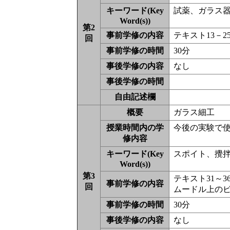
キーワード(Key
試薬、ガラス
Word(s))
第2
事前学修の内容
テキスト13－
回
事前学修の時間
30分
事後学修の内容
なし
事後学修の時間
自由記述欄
概要
ガラス細工
授業時間内の学
今後の実験で
修内容
キーワード(Key
スポイト、攪
Word(s))
第3
テキスト31～
事前学修の内容
回
ムードル上の
事前学修の時間
30分
事後学修の内容
なし