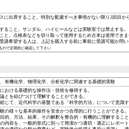
スに出席すること。特別な配慮すべき事情がない限り2回目か
すること。サンダル、ハイヒールなどは実験室では禁止する。
こと。点検表などを切り取って使用するため古本は使用できま
受講希望する人は、上記を購入する前に事前に受講可能か問い
あるので定期的に確認して下さい
学、有機化学、物理化学、分析化学に関連する基礎的実験
験における基礎的な操作法・技術を修得する。
理論とを結びつけて理解することができる。
を総じて、近代科学の基盤である「科学的方法」について意識
実験の様々な基本的操作を安全かつ合理的に行うことができる
の目的、方法、結果、その解釈を整合的・有機的に理解するこ
らの内容を、一般的形式に則って簡潔かつ適切・適正にレポー