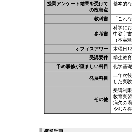
授業アンケート結果を受けて
基本的
の改善点
教科書
「これな
科学に
参考書
中谷宇吉
（本実
オフィスアワー
木曜日1
受講要件
学生教
予め履修が望ましい科目
化学基礎
二年次
発展科目
した実
受講制
教育実
その他
病欠の
やむを
授業計画