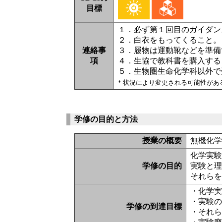
目標
１．必ず第１回目のガイダン
２．白衣をもってくること。
連絡事
３．履物は運動靴などを準備
項
４．生協で教科書を購入する
５．生物圏生命化学科以外で
* 状況により変更される可能性が
学修の目的と方法
授業の概要
無機化
化学実
学修の目的
実験と
それら
・化学
・実験
学修の到達目標
・それ