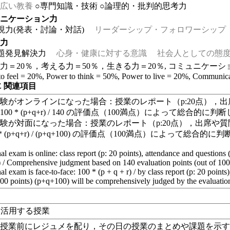
広い教養
○専門知識・技術
○論理的・批判的思考力
ュニケーション力
現力(発表・討論・対話)
リーダーシップ・フォロワーシップ
る力
題発見解決力
心身・健康に対する意識
社会人としての態度
力＝20％，考える力＝50％，生きる力＝20％, コミュニケーシ
to feel = 20%, Power to think = 50%, Power to live = 20%, Communic
EE 関連項目
験がオンラインになった場合：授業のレポート（p:20点），出席や
00 * (p+q+r) / 140 の評価点（100満点）によって総合的に判
験が対面になった場合：授業のレポート（p:20点），出席や質問（
 * (p+q+r) / (p+q+100) の評価点（100満点）によって総合的
inal exam is online: class report (p: 20 points), attendance and questions
r) / Comprehensive judgment based on 140 evaluation points (out of 100
inal exam is face-to-face: 100 * (p + q + r) / by class report (p: 20 point
100 points) (p+q+100) will be comprehensively judged by the evaluation
eを活用する授業
，授業前にレジュメを配り，その日の授業のまとめや課題を示