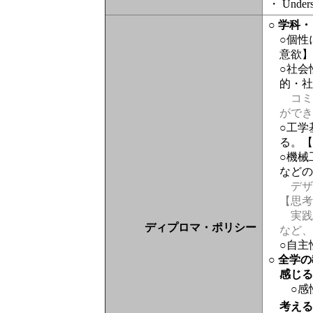
・ Underst
○ 学科
○個
意欲
○社
的・
コミ
がで
○工
る。
○機
など
デザ
【思
実践
ディプロマ・ポリシー
など、
○自主
○ 全学
感じ
○感
考え