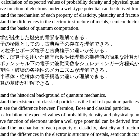
calculation of expected values of probability density and physical quan
e function of electrons under a well-type potential can be derived fro
nd the mechanism of each property of elasticity, plasticity and fractur
nd the differences in the electronic structure of metals, semiconductor
and the basics of quantum computation.
力学が誕生した歴史的背景を理解できる．
粒子の極限としての，古典粒子の存在を理解できる．
ルミ粒子とボーズ粒子と古典粒子の違いが分かる．
関数，演算子を用いた確率密度や物理量の期待値の簡単な計算
型ポテンシャル下の電子の波動関数をシュレディンガー方程式
・塑性・破壊の各物性のメカニズムが理解できる．
・半導体・絶縁体の電子構造の違いが理解できる．
計算の基礎が理解できる．
and the historical background of quantum mechanics.
nd the existence of classical particles as the limit of quantum particles
 see the difference between Fermion, Bose and classical particles.
calculation of expected values of probability density and physical quan
e function of electrons under a well-type potential can be derived fro
nd the mechanism of each property of elasticity, plasticity and fractur
nd the differences in the electronic structure of metals, semiconductor