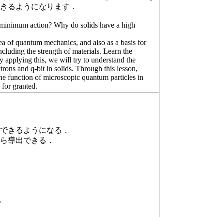
できるようになります．
f minimum action? Why do solids have a high
idea of quantum mechanics, and also as a basis for
ncluding the strength of materials. Learn the
 applying this, we will try to understand the
rons and q-bit in solids. Through this lesson,
he function of microscopic quantum particles in
 for granted.
ができるようになる．
から導出できる．
.