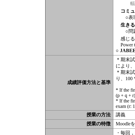
幅
コミ
○表
生き
○問
感じる
Power 
○ JAB
＊期末試
により、1
＊期末試
り、100
成績評価方法と基準
* If the f
(p + q + 
* If the f
exam (r: 
授業の方法
講義
授業の特徴
Moodl
・毎回