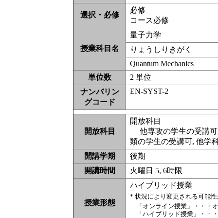
必修
選択・必修
コース必修
量子力学
授業科目名
りょうしりきがく
Quantum Mechanics
単位数
2 単位
EN-SYST-2
ナンバリン
グコード
開放科目
開放科目
他専攻の学生の受講可, 
類の学生の受講可, 他学
開講学期
後期
開講時間
火曜日 5, 6時限
ハイブリッド授業
* 状況により変更される可能
授業形態
「オンライン授業」・・・
「ハイブリッド授業」・・