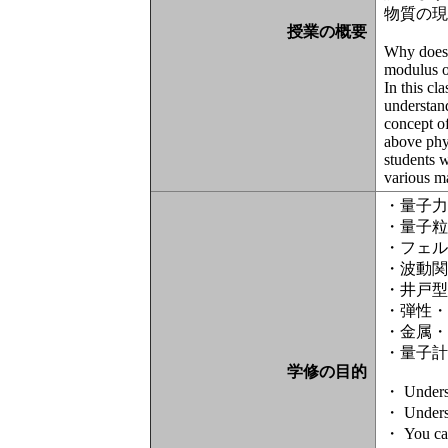
物質の
授業の概要
Why does 
modulus o
In this cl
understand
concept of
above phys
students 
various ma
・量子
・量子
・フェ
・波動
・井戸
・弾性
・金属
・量子
学修の目的
・ Underst
・ Understa
・ You can