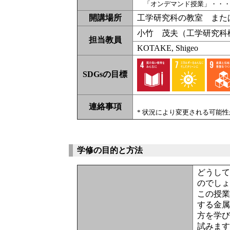
「オンデマンド授業」・・
開講場所
工学研究科の教室 または
小竹 茂夫（工学研究科
担当教員
KOTAKE, Shigeo
SDGsの目標
連絡事項
* 状況により変更される可能
学修の目的と方法
どうし
のでし
この授
する金
方を学び
試みま