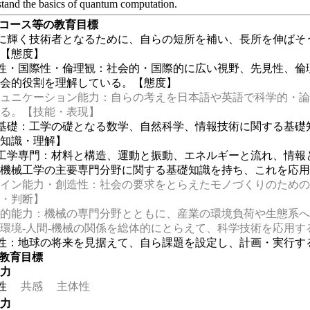
and the basics of quantum computation.
・コース等の教育目標
性に輝く技術者となるために、自らの短所を補い、長所を伸ばそ
】【態度】
会性・国際性・倫理観：社会的・国際的に広い視野、先見性、倫
社会的役割を理解している。【態度】
ュニケーション能力：自らの考えを日本語や英語で科学的・論
きる。【技能・表現】
学基礎：工学の礎となる数学、自然科学、情報技術に関する基礎
【知識・理解】
械工学専門：材料と構造、運動と振動、エネルギーと流れ、情報
の機械工学の主要専門分野に関する基礎知識を持ち、これを応
イン能力・創造性：社会の要求をとらえたモノづくりのための
考・判断】
的能力：機械の専門分野とともに、産業の環境負荷や生態系へ
環境-人間-機械の関係を総体的にとらえて、科学技術を応用
性：地球の将来を見据えて、自ら課題を設定し、計画・実行す
の教育目標
る力
性
共感
主体性
る力