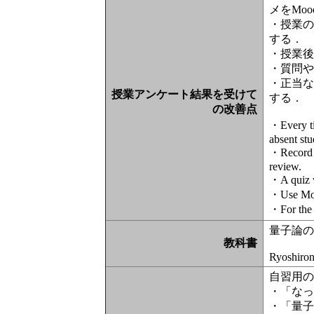
メをMoo
・授業の
する．
・授業後
・質問や
・正当
授業アンケート結果を受けて
する．
の改善点
・Every ti
absent st
・Record t
review.
・A quiz wi
・Use Mood
・For the c
量子論のエッ
教科書
Ryoshiron
自習用の参
・「なっ
・「量子