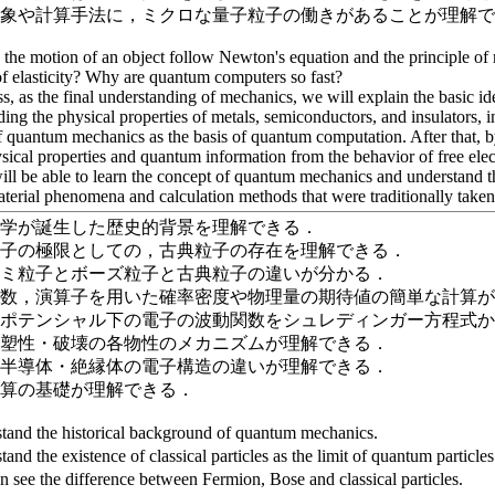
現象や計算手法に，ミクロな量子粒子の働きがあることが理解
the motion of an object follow Newton's equation and the principle o
f elasticity? Why are quantum computers so fast?
ass, as the final understanding of mechanics, we will explain the basic 
ing the physical properties of metals, semiconductors, and insulators, i
 quantum mechanics as the basis of quantum computation. After that, by
ical properties and quantum information from the behavior of free elect
will be able to learn the concept of quantum mechanics and understand t
terial phenomena and calculation methods that were traditionally taken
力学が誕生した歴史的背景を理解できる．
粒子の極限としての，古典粒子の存在を理解できる．
ルミ粒子とボーズ粒子と古典粒子の違いが分かる．
関数，演算子を用いた確率密度や物理量の期待値の簡単な計算
型ポテンシャル下の電子の波動関数をシュレディンガー方程式
・塑性・破壊の各物性のメカニズムが理解できる．
・半導体・絶縁体の電子構造の違いが理解できる．
計算の基礎が理解できる．
and the historical background of quantum mechanics.
nd the existence of classical particles as the limit of quantum particles
 see the difference between Fermion, Bose and classical particles.