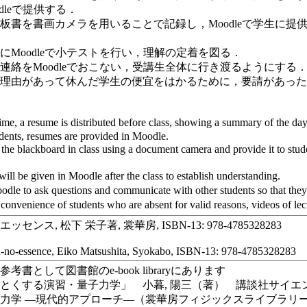
dleで提供する．
板書を書画カメラを用いることで記録し，Moodleで学生に
にMoodleで小テストを行い，理解の定着を図る．
連絡をMoodleでおこない，受講生全体に行き渡るようにする
な理由があって休んだ学生の便宜をはかるために，要請があっ
me, a resume is distributed before class, showing a summary of the day
udents, resumes are provided in Moodle.
he blackboard in class using a document camera and provide it to studen
ll be given in Moodle after the class to establish understanding.
le to ask questions and communicate with other students so that they c
onvenience of students who are absent for valid reasons, videos of lec
センス, 松下 栄子著, 裳華房, ISBN-13: 978-4785328283
-no-essence, Eiko Matsushita, Syokabo, ISBN-13: 978-4785328283
考書として図書館のe-book libraryにあります
とくする演習・量子力学」 小暮, 陽三（著） 講談社サイエ
力学 ―現代的アプローチ―（裳華房フィジックスライブラリー）