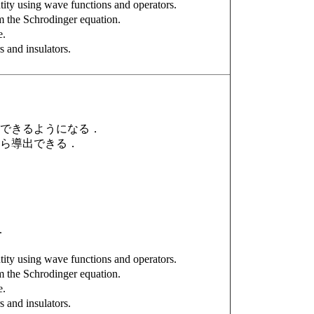
tity using wave functions and operators.
m the Schrodinger equation.
e.
s and insulators.
ができるようになる．
から導出できる．
.
tity using wave functions and operators.
m the Schrodinger equation.
e.
s and insulators.