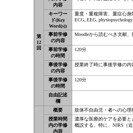
内容
キーワー
重度・重複障害、重症心身
ECG, EEG, physiopsychology
ド(Key
Word(s))
事前学修
Moodleから読むべき文
第
の内容
12
回
事前学修
120分
の時間
事後学修
授業終了時に事後学修の内
の内容
事後学修
120分
の時間
自由記述
欄
概要
肢体不自由児・者への心理教
授業時間
濃厚な医療的ケアを必要と
内の学修
概説する。特に、NIRS
内容