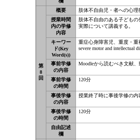
欄
概要
肢体不自由児・者への心理教
授業時間
肢体不自由のある子どもの
内の学修
実際について講義する。
内容
キーワー
重症心身障害児、重度・重
severe motor and intellectual dis
ド(Key
Word(s))
事前学修
Moodleから読むべき文
第
の内容
8
回
事前学修
120分
の時間
事後学修
授業終了時に事後学修の内
の内容
事後学修
120分
の時間
自由記述
欄