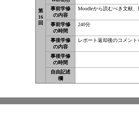
事前学修
Moodleから読むべき文
第
の内容
16
回
事前学修
240分
の時間
事後学修
レポート返却後のコメント
の内容
事後学修
の時間
自由記述
欄