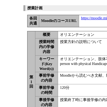
授業計画
https://moodle.m
各回
MoodleのコースURL
共通
概要
オリエンテーション
授業時間
授業方針の説明について
内の学修
内容
キーワー
オリエンテーション、肢体
person with physical Handicap
ド(Key
Word(s))
事前学修
Moodleから読むべき文
第
の内容
1
回
事前学修
120分
の時間
事後学修
授業終了時に事後学修の内
の内容