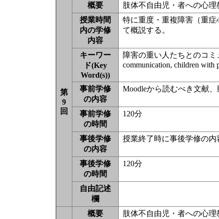
概要
肢体不自由児・者への心理教
授業時間
特に重度・重複障害（重症
内の学修
て概説する。
内容
キーワー
障害の重い人たちとのコミ
communication, children with p
ド(Key
Word(s))
事前学修
Moodleから読むべき文
第
の内容
9
回
事前学修
120分
の時間
事後学修
授業終了時に事後学修の内
の内容
事後学修
120分
の時間
自由記述
欄
概要
肢体不自由児・者への心理教