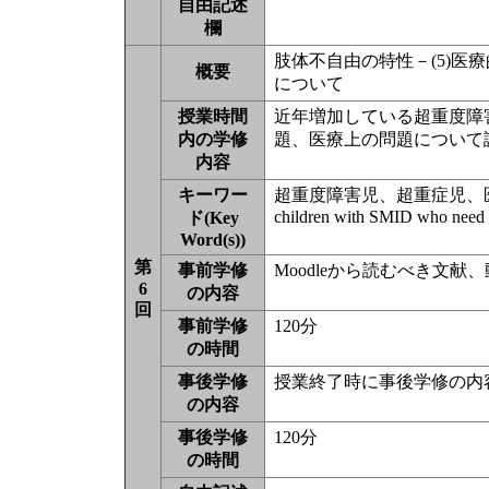
自由記述
欄
肢体不自由の特性－(5)
概要
について
授業時間
近年増加している超重度障
内の学修
題、医療上の問題について
内容
キーワー
超重度障害児、超重症児、
children with SMID who need 
ド(Key
Word(s))
第
事前学修
Moodleから読むべき文
6
の内容
回
事前学修
120分
の時間
事後学修
授業終了時に事後学修の内
の内容
事後学修
120分
の時間