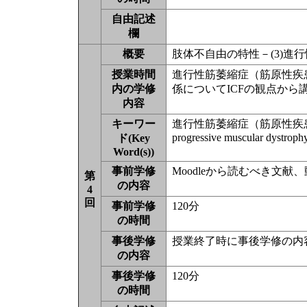
自由記述
欄
概要
肢体不自由の特性－(3)進
授業時間
進行性筋萎縮症（筋原性疾
内の学修
係についてICFの観点から
内容
キーワー
進行性筋萎縮症（筋原性疾
progressive muscular dystroph
ド(Key
Word(s))
事前学修
Moodleから読むべき文
第
の内容
4
回
事前学修
120分
の時間
事後学修
授業終了時に事後学修の内
の内容
事後学修
120分
の時間