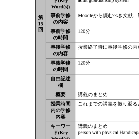
adult guardianship system
ド(Key
Word(s))
事前学修
Moodleから読むべき文
第
の内容
15
回
事前学修
120分
の時間
事後学修
授業終了時に事後学修の内
の内容
事後学修
120分
の時間
自由記述
欄
概要
講義のまとめ
授業時間
これまでの講義を振り返る
内の学修
内容
キーワー
講義のまとめ
person with physical Handicap
ド(Key
Word(s))