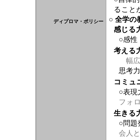
ること
○ 全学
ディプロマ・ポリシー
感じる
○感性
考える
幅広
思考
コミュ
○表現
フォ
生きる
○問題
会人