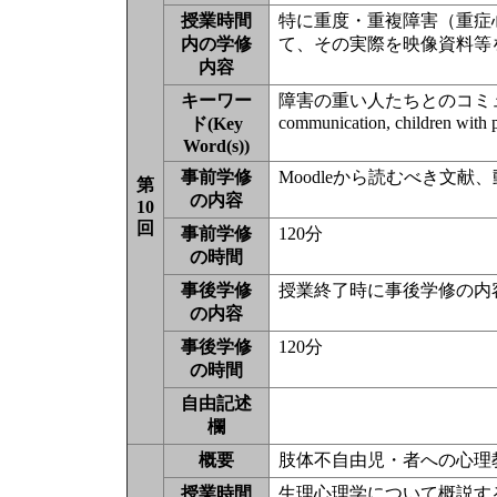
授業時間
特に重度・重複障害（重症
内の学修
て、その実際を映像資料等
内容
キーワー
障害の重い人たちとのコミ
communication, children with p
ド(Key
Word(s))
事前学修
Moodleから読むべき文
第
の内容
10
回
事前学修
120分
の時間
事後学修
授業終了時に事後学修の内
の内容
事後学修
120分
の時間
自由記述
欄
概要
肢体不自由児・者への心理教
授業時間
生理心理学について概説す