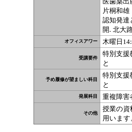
医歯薬出
片桐和雄
認知発達
開. 北大
木曜日14
オフィスアワー
特別支援
受講要件
と
特別支援
予め履修が望ましい科目
と
重複障害
発展科目
授業の資
その他
用います