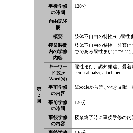
事後学修
120分
の時間
自由記述
欄
概要
肢体不自由の特性−(1)脳
授業時間
肢体不自由の特性、分類に
内の学修
患である脳性まひについて
内容
キーワー
脳性まひ、認知発達、愛着
cerebral palsy, attachment
ド(Key
Word(s))
事前学修
Moodleから読むべき文
第
の内容
2
回
事前学修
120分
の時間
事後学修
授業終了時に事後学修の内
の内容
事後学修
120分