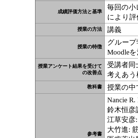
毎回の小
成績評価方法と基準
により評
講義
授業の方法
グループ
授業の特徴
Moodl
受講者同
授業アンケート結果を受けて
の改善点
考えあう
授業の中
教科書
Nancie
鈴木恒彦訳
江草安彦
大竹進:
参考書