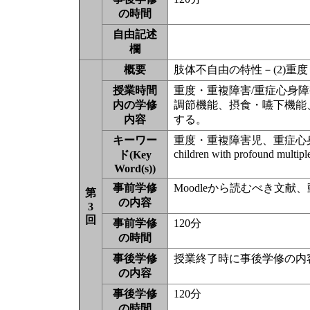
の時間
自由記述
欄
概要
肢体不自由の特性－(2)重
授業時間
重度・重複障害/重症心身
内の学修
調節機能、摂食・嚥下機能
内容
する。
キーワー
重度・重複障害児、重症心
children with profound multiple 
ド(Key
Word(s))
事前学修
Moodleから読むべき文
第
の内容
3
回
事前学修
120分
の時間
事後学修
授業終了時に事後学修の内
の内容
事後学修
120分
の時間