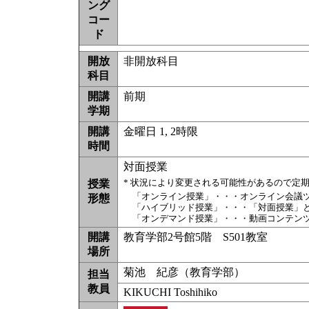
ング
コー
ド
開放
非開放科目
科目
開講
前期
学期
開講
金曜日 1, 2時限
時間
対面授業
* 状況により変更される可能性があるので定
授業
「オンライン授業」・・・オンライン会議
形態
「ハイブリッド授業」・・・「対面授業」
「オンデマンド授業」・・・動画コンテン
開講
教育学部2号館5階 S501教室
場所
菊池 紀彦（教育学部）
担当
教員
KIKUCHI Toshihiko