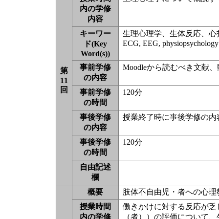
内の学修
内容
キーワー
生理心理学、生体反応、心
ECG, EEG, physiopsychology
ド(Key
Word(s))
事前学修
Moodleから読むべき文
第
の内容
11
回
事前学修
120分
の時間
事後学修
授業終了時に事後学修の内
の内容
事後学修
120分
の時間
自由記述
欄
概要
肢体不自由児・者への心理教
授業時間
働きかけに対する反応が乏
内の学修
（者））の評価について、