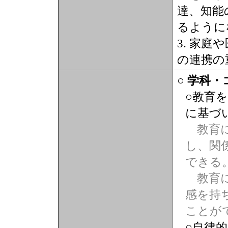
達、知能
るように
3. 家
の連携の
○ 学科
○教育
に基づ
教育に
し、関
できる
教育に
感を持
ことが
○自律