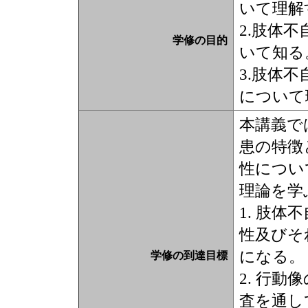
いて理解
2.肢体
学修の目的
いて知る
3.肢体
について
本講義で
患の特徴
性につい
理論を学
1. 肢
性及びそ
になる。
学修の到達目標
2. 行
査を通し