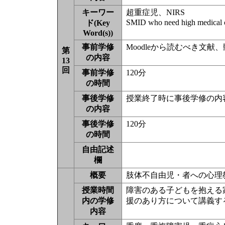
キーワー
超重症児、NIRS
SMID who need high medical 
ド(Key
Word(s))
事前学修
Moodleから読むべき文
第
の内容
13
回
事前学修
120分
の時間
事後学修
授業終了時に事後学修の内
の内容
事後学修
120分
の時間
自由記述
欄
概要
肢体不自由児・者への心理
授業時間
障害のある子どもを抱える
内の学修
援のあり方について講義す
内容