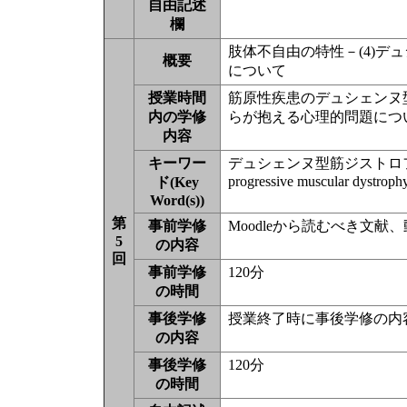
自由記述
欄
肢体不自由の特性－(4)
概要
について
授業時間
筋原性疾患のデュシェンヌ
内の学修
らが抱える心理的問題につ
内容
キーワー
デュシェンヌ型筋ジストロ
progressive muscular dystrophy
ド(Key
Word(s))
第
事前学修
Moodleから読むべき文
5
の内容
回
事前学修
120分
の時間
事後学修
授業終了時に事後学修の内
の内容
事後学修
120分
の時間