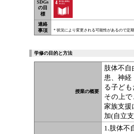
SDGs
の目
標
連絡
事項
* 状況により変更される可能性があるので定
学修の目的と方法
肢体不自
患、神経
る子ども
授業の概要
その上で
家族支援
加(自立
1.肢体