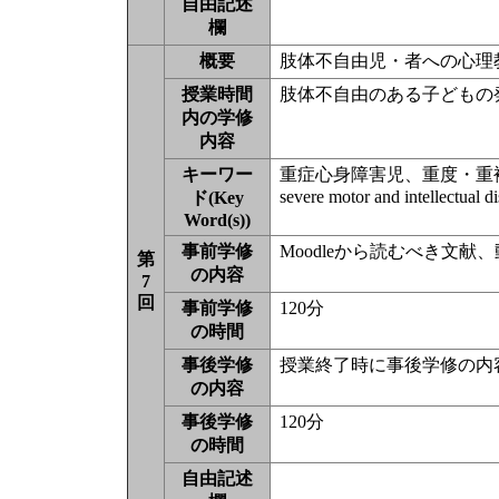
自由記述
欄
概要
肢体不自由児・者への心理教
授業時間
肢体不自由のある子どもの
内の学修
内容
キーワー
重症心身障害児、重度・重
severe motor and intellectual dis
ド(Key
Word(s))
事前学修
Moodleから読むべき文
第
の内容
7
回
事前学修
120分
の時間
事後学修
授業終了時に事後学修の内
の内容
事後学修
120分
の時間
自由記述