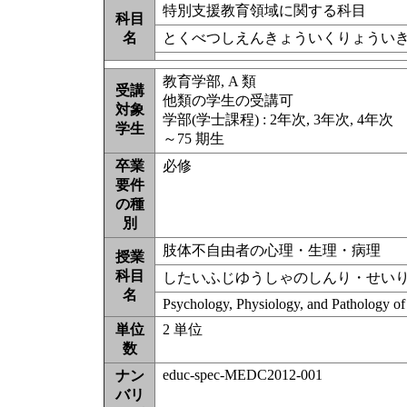
特別支援教育領域に関する科目
科目
名
とくべつしえんきょういくりょうい
教育学部, A 類
受講
他類の学生の受講可
対象
学部(学士課程) : 2年次, 3年次, 4年次
学生
～75 期生
卒業
必修
要件
の種
別
肢体不自由者の心理・生理・病理
授業
科目
したいふじゆうしゃのしんり・せい
名
Psychology, Physiology, and Pathology of
単位
2 単位
数
educ-spec-MEDC2012-001
ナン
バリ