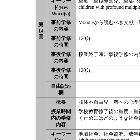
キーワー
重度・重複障害児、重症心
children with profound multiple 
ド(Key
Word(s))
事前学修
Moodleから読むべき文
第
の内容
14
回
事前学修
120分
の時間
事後学修
授業終了時に事後学修の内
の内容
事後学修
120分
の時間
自由記述
欄
概要
肢体不自由児・者への心理
授業時間
学校教育修了後の重度・重
内の学修
くためにはどのような社会
内容
キーワー
地域社会、社会資源、成年