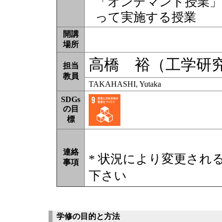
「オンデマンド授業」
って実施する授業
開講
場所
高橋 裕（工学研
担当
教員
TAKAHASHI, Yutaka
SDGs
の目
標
連絡
* 状況により変更され
事項
下さい
学修の目的と方法