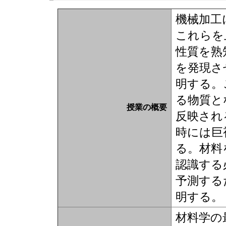
機械加工
これらを
性質を熟
を発現さ
明する。
る物質と
授業の概要
反映され
時には巨
る。材料
認識する
予測する
明する。
材料学の