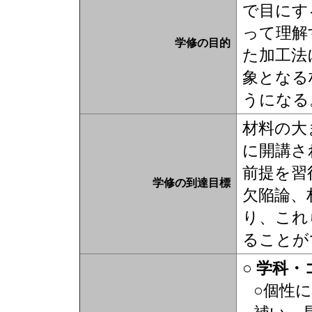
で目にす
って理解
学修の目的
た加工法
象となる
うになる
材料の大
に開講さ
前提を習
学修の到達目標
欠陥論、
り、これ
ることが
○ 学科
○個性