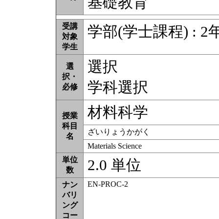
基礎教育
受講
学部(学士課程) : 2
対象
学生
選択
選
択・
学科選択
必修
材料科学
授業
科目
ざいりょうかがく
名
Materials Science
単位
2.0 単位
数
EN-PROC-2
ナン
バリ
ング
コー