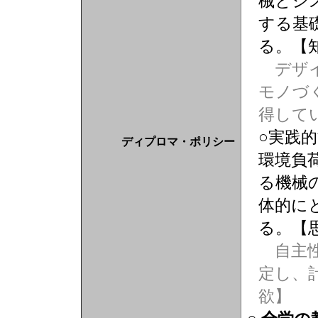
械とシ
する基
る。【
デザイ
モノづ
得して
○実践
ディプロマ・ポリシー
環境負
る機械
体的に
る。【
自主性
定し、
欲】