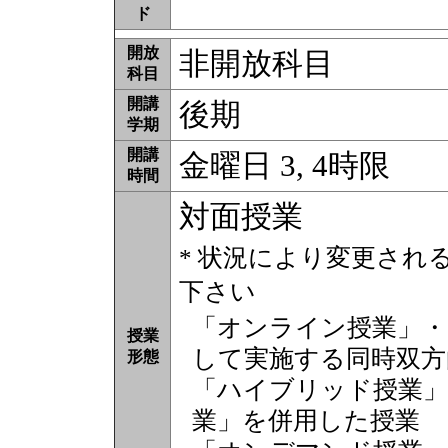
ド
開放
非開放科目
科目
開講
後期
学期
開講
金曜日 3, 4時限
時間
対面授業
* 状況により変更され
下さい
「オンライン授業」・
授業
して実施する同時双方
形態
「ハイブリッド授業」
業」を併用した授業