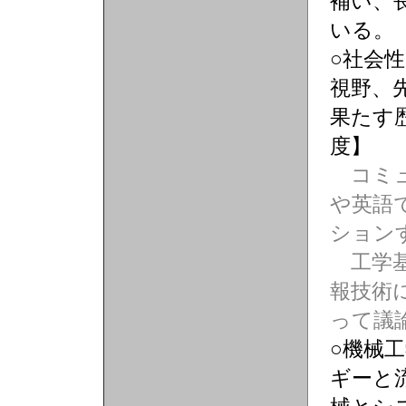
補い、
いる。
○社会
視野、
果たす
度】
コミュ
や英語
ション
工学基
報技術
って議
○機械
ギーと