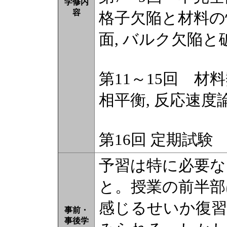
学修内
容
格子欠陥と材料の性
面, バルク欠陥と
第11～15回 材
相平衡, 反応速度論
第16回 定期試験
予習は特に必要な
と。授業の前半部
感じるせいか復
事前・
事後学