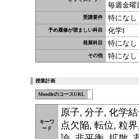
毎週金曜日1
特になし
受講要件
化学I
予め履修が望ましい科目
特になし
発展科目
特になし
その他
授業計画
MoodleのコースURL
原子, 分子, 化学結
キーワ
点欠陥, 転位, 粒界
ード
論, 非平衡, 拡散,