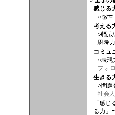
○ 全学
感じる
○感性
考える
○幅広
思考
コミュ
○表現
フォ
生きる
○問題
社会
「感じる
る力」=