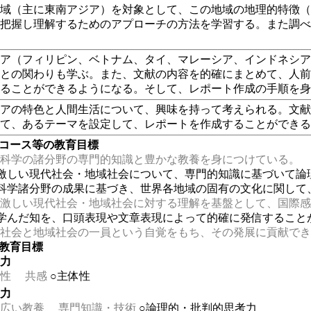
地域（主に東南アジア）を対象として、この地域の地理的特徴
に把握し理解するためのアプローチの方法を学習する。また調
。
ジア（フィリピン、ベトナム、タイ、マレーシア、インドネシ
本との関わりも学ぶ。また、文献の内容を的確にまとめて、人
することができるようになる。そして、レポート作成の手順を
ジアの特色と人間生活について、興味を持って考えられる。文
して、あるテーマを設定して、レポートを作成することができ
・コース等の教育目標
科学の諸分野の専門的知識と豊かな教養を身につけている。
動激しい現代社会・地域社会について、専門的知識に基づいて論
科学諸分野の成果に基づき、世界各地域の固有の文化に関して
激しい現代社会・地域社会に対する理解を基盤として、国際感
学んだ知を、口頭表現や文章表現によって的確に発信すること
社会と地域社会の一員という自覚をもち、その発展に貢献でき
の教育目標
る力
性
共感
○主体性
る力
広い教養
専門知識・技術
○論理的・批判的思考力