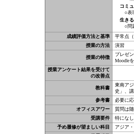
コミ
○表
生き
○問
成績評価方法と基準
平常点
授業の方法
演習
プレゼン
授業の特徴
Moodl
授業アンケート結果を受けて
の改善点
東南アジ
教科書
史」、
参考書
必要に
オフィスアワー
質問は
受講要件
特にな
予め履修が望ましい科目
アジア