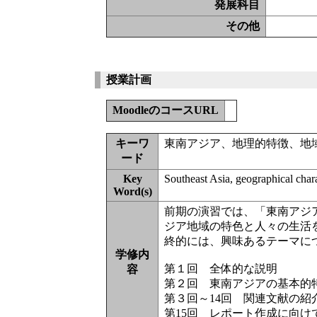
発展科目
その他
授業計画
MoodleのコースURL
キーワ
東南アジア、地理的特徴、地
ード
Key
Southeast Asia, geographical charac
Word(s)
前期の演習では、「東南アジ
ジア地域の特色と人々の生活
終的には、興味あるテーマに
学修内
第１回 全体的な説明
容
第２回 東南アジアの基本的
第３回～14回 関連文献の紹
第15回 レポート作成に向け