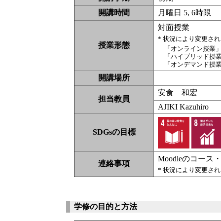
開講時間
月曜日 5, 6時限
対面授業
* 状況により変更さ
授業形態
「オンライン授業
「ハイブリッド授
「オンデマンド授
開講場所
安食 和宏
担当教員
AJIKI Kazuhiro
SDGsの目標
Moodleのコース
連絡事項
* 状況により変更さ
学修の目的と方法