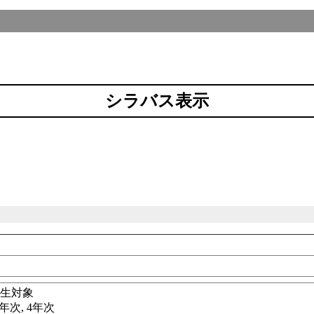
シラバス表示
科
学生対象
3年次, 4年次