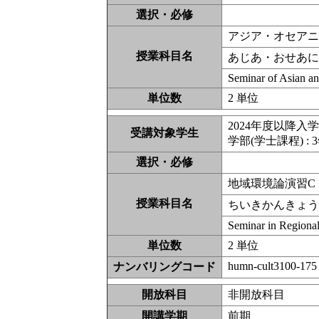
選択・必修
アジア・オセアニ
授業科目名
あじあ・おせあに
Seminar of Asian a
単位数
2 単位
2024年度以降入
受講対象学生
学部(学士課程) : 
選択・必修
地域環境論演習C
授業科目名
ちいきかんきょう
Seminar in Region
単位数
2 単位
humn-cult3100-175
ナンバリングコード
開放科目
非開放科
開講学期
前期