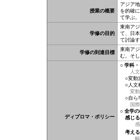
アジア
授業の概要
を的確
て学ぶ
東南ア
学修の目的
て、日
て討論
東南ア
学修の到達目標
む。そ
○ 学科
人文
○変
○人文
変動
○自ら
国際
○ 全学
ディプロマ・ポリシー
感じ
感
考え
幅