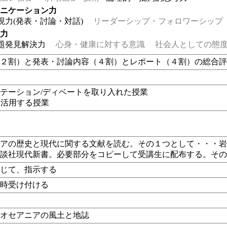
ュニケーション力
現力(発表・討論・対話)
リーダーシップ・フォロワーシップ
る力
題発見解決力
心身・健康に対する意識
社会人としての態度
（２割）と発表・討論内容（４割）とレポート（４割）の総合
テーション/ディベートを取り入れた授業
eを活用する授業
アの歴史と現代に関する文献を読む。その１つとして・・・岩崎
講談社現代新書。必要部分をコピーして受講生に配布する。そ
応じて、指示する
随時受け付ける
し
・オセアニアの風土と地誌