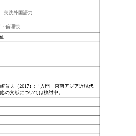
実践外国語力
・倫理観
評価
育夫（2017）:「入門 東南アジア近現代
の他の文献については検討中。