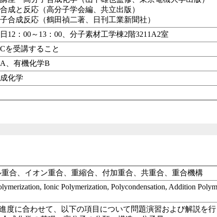
の合成と反応（高分子学会編、共立出版）
分子合成反応（鶴田禎二著、日刊工業新聞社）
12：00～13：00、分子素材工学棟2階3211A2室
Cを受講すること
A、有機化学B
合成化学
ル重合、イオン重合、重縮合、付加重合、共重合、重合機構
lymerization, Ionic Polymerization, Polycondensation, Addition Polym
義進度に合わせて、以下の項目について問題演習および解説を行