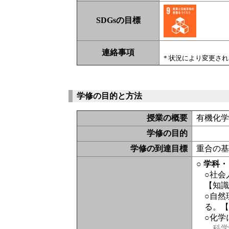
SDGsの目標
連絡事項
* 状況により変更さ
学修の目的と方法
授業の概要
有機化学
学修の目的
学修の到達目標
重合の
○ 学科
○社
【知
○自
る。
○化学
科学