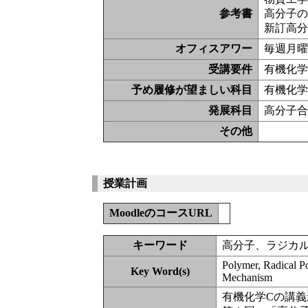
参考書
高分子
新訂高
オフィスアワー
毎週月曜日
受講要件
有機化学
予め履修が望ましい科目
有機化学
発展科目
高分子
その他
授業計画
MoodleのコースURL
キーワード
高分子、ラジカ
Polymer, Radical Po
Key Word(s)
Mechanism
有機化学Cの講