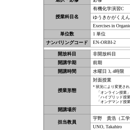
有機化学演習C
授業科目名
ゆうきかがくえ
Exercises in Organ
単位数
1 単位
EN-ORBI-2
ナンバリングコード
開放科目
非開放科
開講学期
前期
開講時間
水曜日 3, 4時限
対面授業
* 状況により変更さ
授業形態
「オンライン授業
「ハイブリッド授
「オンデマンド授
開講場所
宇野 貴浩（工
担当教員
UNO, Takahiro