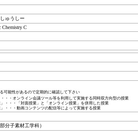
んしゅうしー
ic Chemistry C
目
れる可能性があるので定期的に確認して下さい
」・・・オンライン会議ツール等を利用して実施する同時双方向型の授業
業」・・・「対面授業」と「オンライン授業」を併用した授業
業」・・・動画コンテンツの配信等によって実施する授業
学部分子素材工学科）