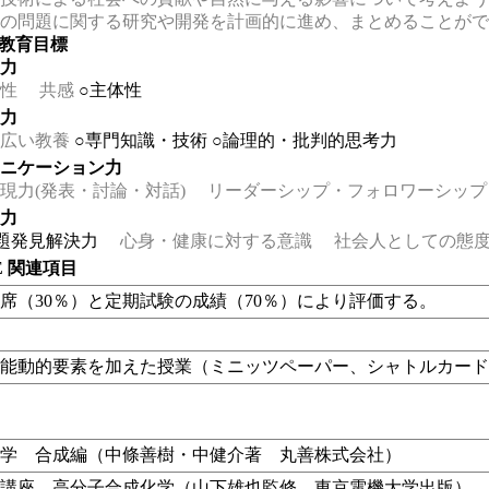
の問題に関する研究や開発を計画的に進め、まとめることがで
の教育目標
る力
性
共感
○主体性
る力
広い教養
○専門知識・技術
○論理的・批判的思考力
ュニケーション力
力(発表・討論・対話)
リーダーシップ・フォロワーシップ
る力
題発見解決力
心身・健康に対する意識
社会人としての態度
EE 関連項目
席（30％）と定期試験の成績（70％）により評価する。
、能動的要素を加えた授業（
ミニッツペーパー、シャトルカー
化学 合成編（中條善樹・中健介著 丸善株式会社）
学講座 高分子合成化学（山下雄也監修、東京電機大学出版）