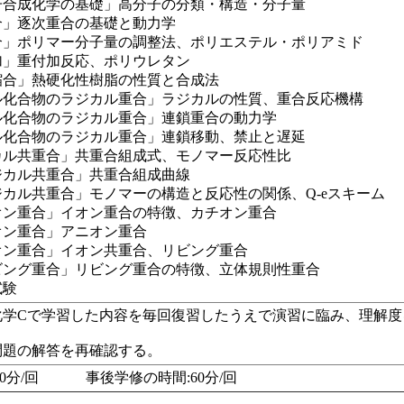
子合成化学の基礎」高分子の分類・構造・分子量
合」逐次重合の基礎と動力学
合」ポリマー分子量の調整法、ポリエステル・ポリアミド
加」重付加反応、ポリウレタン
縮合」熱硬化性樹脂の性質と合成法
ル化合物のラジカル重合」ラジカルの性質、重合反応機構
ル化合物のラジカル重合」連鎖重合の動力学
ル化合物のラジカル重合」連鎖移動、禁止と遅延
カル共重合」共重合組成式、モノマー反応性比
ジカル共重合」共重合組成曲線
カル共重合」モノマーの構造と反応性の関係、Q-eスキーム
オン重合」イオン重合の特徴、カチオン重合
オン重合」アニオン重合
オン重合」イオン共重合、リビング重合
ビング重合」リビング重合の特徴、立体規則性重合
試験
化学Cで学習した内容を毎回復習したうえで演習に臨み、理解度
問題の解答を再確認する。
60分/回 事後学修の時間:60分/回