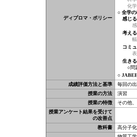
化学
○ 全学
ディプロマ・ポリシー
感じ
感
考え
幅
コミ
表現
生き
○問
○ JAB
成績評価方法と基準
毎回の出
授業の方法
演習
授業の特徴
その他
授業アンケート結果を受けて
の改善点
教科書
高分子
物質工