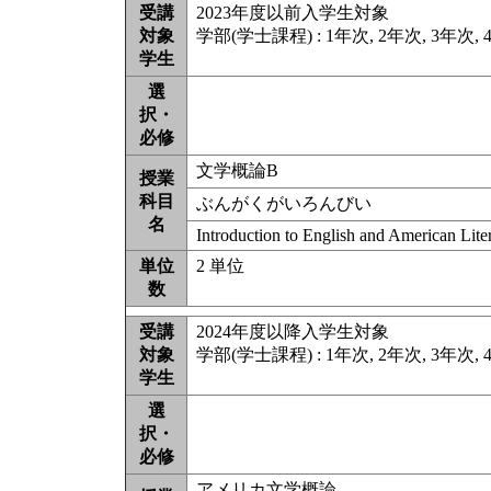
受講
2023年度以前入学生対象
対象
学部(学士課程) : 1年次, 2年次, 3年次,
学生
選
択・
必修
文学概論B
授業
科目
ぶんがくがいろんびい
名
Introduction to English and American Lite
単位
2 単位
数
受講
2024年度以降入学生対象
対象
学部(学士課程) : 1年次, 2年次, 3年次,
学生
選
択・
必修
アメリカ文学概論