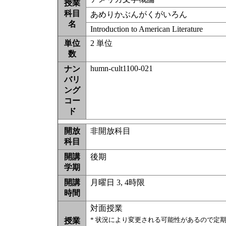
授業
科目
あめりかぶんがくがいろん
名
Introduction to American Literature
単位
2 単位
数
humn-cult1100-021
ナン
バリ
ング
コー
ド
開放
非開放科目
科目
開講
後期
学期
開講
月曜日 3, 4時限
時間
対面授業
* 状況により変更される可能性があるので定
授業