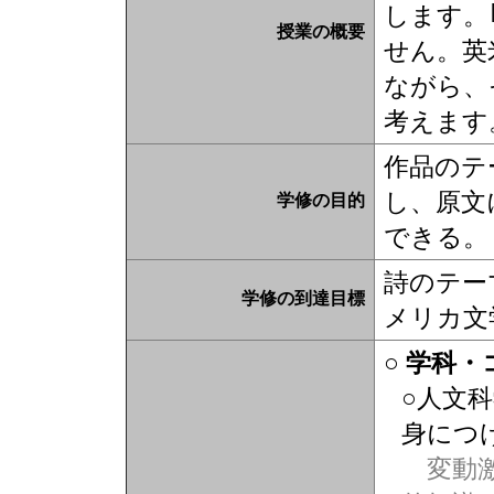
します。
授業の概要
せん。英
ながら、
考えます
作品のテ
し、原文
学修の目的
できる。
詩のテー
学修の到達目標
メリカ文
○ 学科
○人文
身につ
変動激