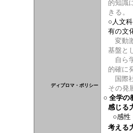
的知識
きる。
○人文
有の文
変動激
基盤と
自ら学
的確に
国際社
ディプロマ・ポリシー
その発
○ 全学
感じる
○感性
考える