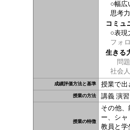
○幅広
思考
コミュ
○表現
フォ
生きる
問題
社会
授業で出
成績評価方法と基準
講義 演習
授業の方法
その他、
ー、シャ
授業の特徴
教員と学