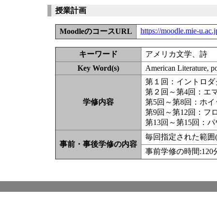
授業計画
https://moodle.mie-u.ac
MoodleのコースURL
キーワード
アメリカ文学、詩
Key Word(s)
American Literature, p
第１回：イントロダ
第２回～第4回：エ
学修内容
第5回～第8回：ホ
第9回～第12回：
第13回～第15回：
毎回指定された範囲
事前・事後学修の内容
事前学修の時間:12