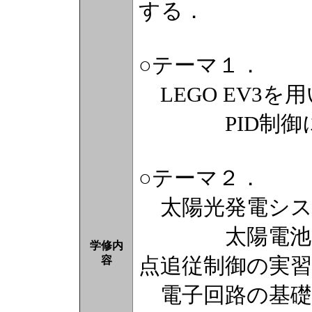
する．
○テーマ１．
LEGO EV3
PID制御に
○テーマ２．
太陽光発電シス
太陽電池の特
学修内
点追従制御の実習
容
電子回路の基礎