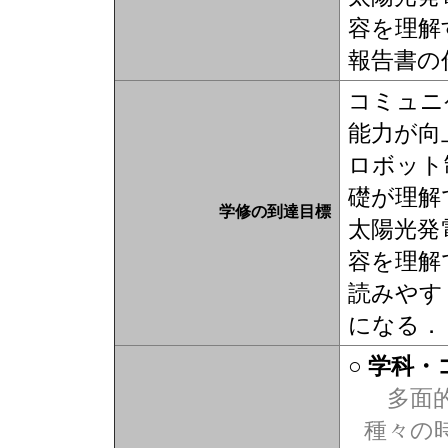
容を理解
報告書の
コミュニ
能力が向
ロボット
礎が理解
学修の到達目標
太陽光発
容を理解
読みやす
になる．
○ 学科
多面的
種々の