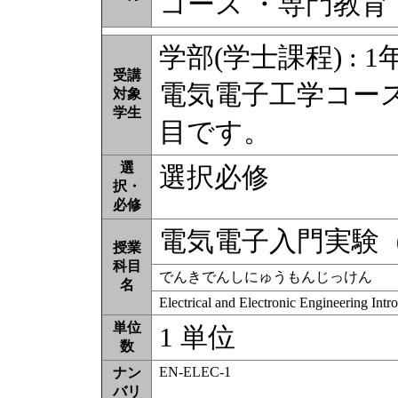
コース ・専門教育
学部(学士課程) : 1
受講
電気電子工学コース
対象
学生
目です。
選
選択必修
択・
必修
電気電子入門実験（
授業
科目
でんきでんしにゅうもんじっけん
名
Electrical and Electronic Engineering Int
単位
1 単位
数
EN-ELEC-1
ナン
バリ