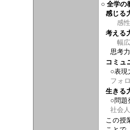
○ 全学
感じる
感
考える
幅広
思考
コミュ
○表現
フォ
生きる
○問題
社会
この授
ことで