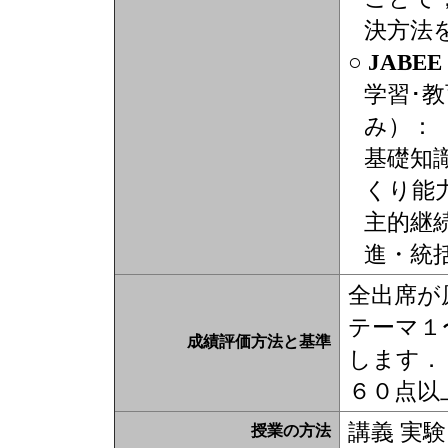
決方法
○ JABE
学習･
み）：
基礎知識
くり能力
主的継続
進・統括(
全出席が
テーマ１
成績評価方法と基準
します．
６０点以
講義 実験
授業の方法