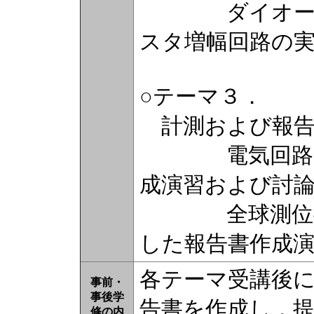
ダイオード整
スタ増幅回路の
○テーマ３．
計測および報告
電気回路の電
成演習および討
全球測位衛星
した報告書作成
各テーマ受講後
事前・
事後学
告書を作成し，
修の内