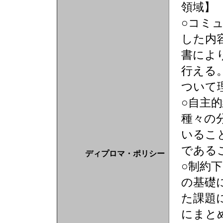
領域】
○コミ
した内
書によ
行える
ついて
○自主
種々の
いるこ
である
ディプロマ・ポリシー
○制約
の基礎
た課題
にまと