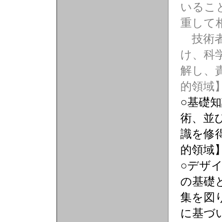
いるこ
重して
技術者
け、科
解し、
的領域
○基礎
術、並
識を修
的領域
○デザ
の基礎
集を図
に基づ