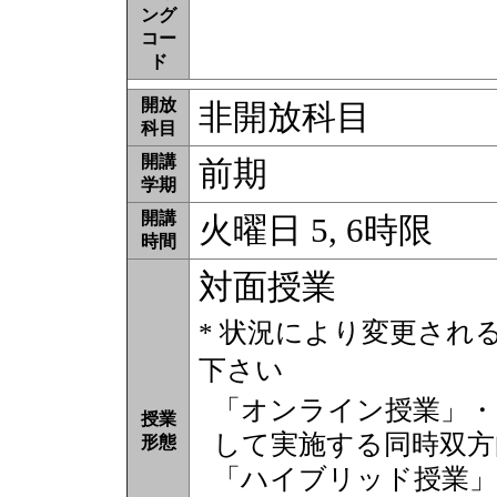
ング
コー
ド
開放
非開放科目
科目
開講
前期
学期
開講
火曜日 5, 6時限
時間
対面授業
* 状況により変更され
下さい
「オンライン授業」・
授業
して実施する同時双方
形態
「ハイブリッド授業」