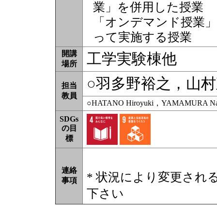
業」を併用した授業
「オンデマンド授業」
って実施する授業
開講
工学実験棟他
場所
○羽多野裕之，山
担当
教員
○HATANO Hiroyuki，YAMAMURA Nao
SDGs
の目
標
連絡
* 状況により変更され
事項
下さい